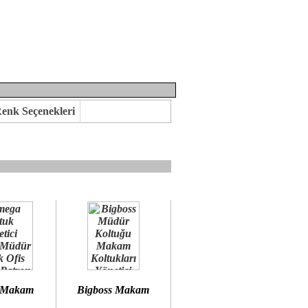
enk Seçenekleri
mına kavuşabilirsiniz.
 öneririz.
 Makam
Bigboss Makam