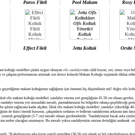
Parox Fileli
Pool Makam
Roxy 
Effect Fileli
Jetta Koltuk
Orsite
am koltuğu modelleri çünkü uygun olmayan
ofis sandalyesi
nin ciddi boyun, sırt, omuz veya bel
 ve çalışma performansını artırmak son derece kolaydır.Makam Koltuğu seçiminde dikkat edilme
geçirdiğimiz makam koltuğunun sağlığımız için önemini hiç düşündünüz mü? doğru ofis koltuğ
deal ofis makam koltuğu modelleri ;sandalye oturma yeri genişliğinin 45-50 cm olması gerekir,
e sandalye oturma yeri arasındaki mesafe, parmaklarınızın bu bölgeden rahatça geçebileceği geni
bu işlemi sağlayana kadar alçaltın. İdeal ofis makam koltuğu modelleri ;sandalye yüksekliği 40-
inin de ikinci önemli husustur, çalışanların sırtlarını ve bellerini sandalyenin arkasına tam day
bir yumruk genişliğinde (5-7 cm) mesafe olması gerekmektedir. “Sandalyenizin bacak arka yüzünü
ına neden olacağını unutmayın. Bu mesafe yoksa sandalyenizin oturma derinliğini azaltmak sırtın
esteği: “Koltuğunuzun arka kısmı yeterli genişlikte (30-50 cm) olmalı ve bel çukurluğunuzu dest