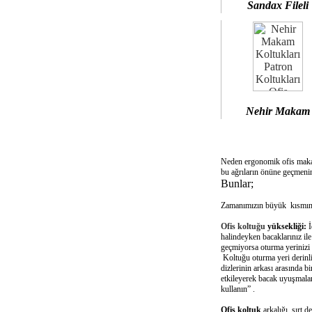
Sandax Fileli
Nehir Makam
Neden ergonomik ofis mak
bu ağrıların önüne geçmenin
Bunlar;
Zamanımızın büyük kısmını 
Ofis koltuğu
yüksekliği:
İ
halindeyken bacaklarınız il
geçmiyorsa oturma yerinizi 
Koltuğu oturma yeri derinliğ
dizlerinin arkası arasında 
etkileyerek bacak uyuşmalar
kullanın” .
Ofis koltuk
arkalığı sırt d