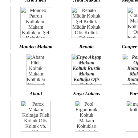
e
Mondeo Makam
Renato
Couper
Abant
Enyo Lükens
Por