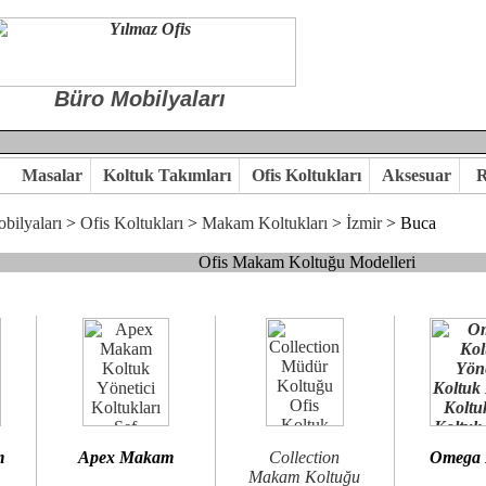
Büro Mobilyaları
Masalar
Koltuk Takımları
Ofis Koltukları
Aksesuar
R
bilyaları
>
Ofis Koltukları
>
Makam Koltukları
>
İzmir
> Buca
Ofis Makam Koltuğu Modelleri
, goldsit ve modern makam koltukları hayal ettiğiniz özgün ofis orta
 kaliteye önem veriyorsanız,makam koltuk modellerimizi incelemenizi
n birlikte karar verelim.
hi...Yılmaz Büro Mobilya
m
Apex Makam
Collection
Omega
Makam Koltuğu