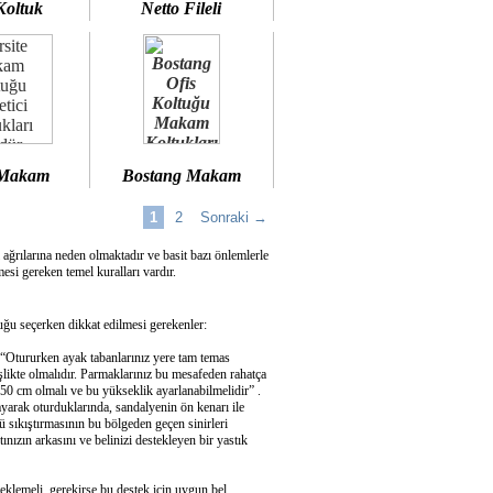
Koltuk
Netto Fileli
 Makam
Bostang Makam
1
2
Sonraki →
 ağrılarına neden olmaktadır ve basit bazı önlemlerle
si gereken temel kuralları vardır.
u seçerken dikkat edilmesi gerekenler:
 “Otururken ayak tabanlarınız yere tam temas
şlikte olmalıdır. Parmaklarınız bu mesafeden rahatça
50 cm olmalı ve bu yükseklik ayarlanabilmelidir” .
ayarak oturduklarında, sandalyenin ön kenarı ile
 sıkıştırmasının bu bölgeden geçen sinirleri
ızın arkasını ve belinizi destekleyen bir yastık
eklemeli, gerekirse bu destek için uygun bel