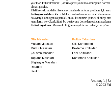
yastıkları kullanılmalıdır” , oturma pozisyonunda omurganın normal 
olması gerekir.
Fileli koltuk
modelleri ise sıcak havalarda terleme problemi için en 
Koltuğun kol destekleri:
Makam koltuklarının kol desteklerinin omu
dolayısıyla omurganıza paralel, önkol kısmınızın (dirsek el bileği a
kısımlarını ve yüksekliğini bu pozisyonu desteklemesi için ayarlamal
Koltuk
ayakları:
Makam koltuğunun ayaklarının rahatça her yöne döne
Ofis Masaları
Koltuk Takımları
Makam Masaları
Ofis Kanepeleri
Müdür Masaları
Bekleme Koltukları
Çalışma Masaları
Lobi Koltukları
Toplantı Masaları
Konferans Koltukları
Bilgisayar Masaları
Dolaplar
Banko
Ana sayfa
|
Ür
© 2003
Yı