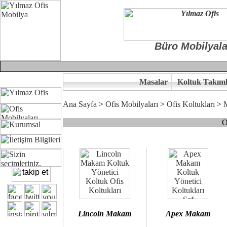
Büro Mobilyala
Masalar
Koltuk Takıml
Ana Sayfa
>
Ofis Mobilyaları
>
Ofis Koltukları
>
O
Çünkü sitemizde bulunan seçkin bürosit, goldsit ve modern makam kol
Ofisinizin dekorasyonunda ergonomi ve kaliteye önem veriyorsanız,
Size yakışan ofis koltuk tasarımına gelin birlikte karar verelim.
Kalite ve ergonomiyi arıyanların tercihi...Yılmaz Büro Mobilya
Lincoln Makam
Apex Makam