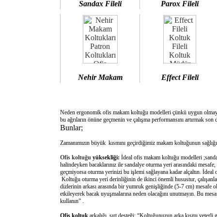
Sandax Fileli
Parox Fileli
Nehir Makam
Effect Fileli
Neden ergonomik ofis makam koltuğu modelleri çünkü uygun olm
bu ağrıların önüne geçmenin ve çalışma performansını artırmak son d
Bunlar;
Zamanımızın büyük kısmını geçirdiğimiz makam koltuğunun sağlığımı
Ofis koltuğu
yüksekliği:
İdeal ofis makam koltuğu modelleri ;sanda
halindeyken bacaklarınız ile sandalye oturma yeri arasındaki mesafe,
geçmiyorsa oturma yerinizi bu işlemi sağlayana kadar alçaltın. İdeal
Koltuğu oturma yeri derinliğinin de ikinci önemli husustur, çalışanla
dizlerinin arkası arasında bir yumruk genişliğinde (5-7 cm) mesafe o
etkileyerek bacak uyuşmalarına neden olacağını unutmayın. Bu mesafe 
kullanın” .
Ofis koltuk
arkalığı sırt desteği: “Koltuğunuzun arka kısmı yeterli 