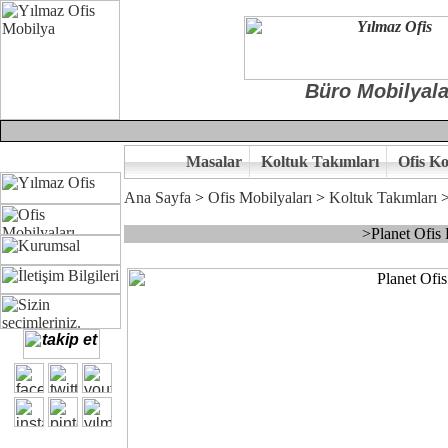
Büro Mobilyala
Masalar
Koltuk Takımları
Ofis Ko
Ana Sayfa
>
Ofis Mobilyaları
>
Koltuk Takımları
>Planet Ofis
Çünkü sitemizde bulunan seçkin ürünler ile hayal ettiğiniz özgün ofi
Ofisinizin dekorasyonunda ergonomi ve kaliteye önem veriyorsanız,of
Size yakışan ofis tasarımına gelin birlikte karar verelim.
Kalite ve ergonomiyi arıyanların tercihi...Yılmaz Büro Mobilya