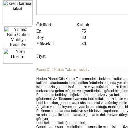
Ölçüleri
Koltuk
En
75
Boy
80
Yükseklik
80
Fiyat
Planet Ofis Koltuk Takımı modeli ;
Neden Planet Ofis Koltuk Takımımodeli ; bekleme koltukları
kullanım alanlarında tercih edilen ürünlerin başında yer alm
işletmenizin gelen misafirlerinize veya müşterilerinize firma p
mekanınıza gelen müşteri ve ziyaretlerinize görsel bir şölen
Bu nedenle belirleyeceğiniz ürünler lobinize veya bekleme
göstermeliyiz. Tasarımın yanında lobi koltuklarınızı kalite ve
Lobi koltukları, genel olarak ahşap, metal ve alüminyum ile 
Ahşabın ve alüminyumun uyum içinde olduğu muhteşem bir tas
Bekleme salonlarında farklı ve şık bir tarzın kapılarını aralay
ve orta sehpa ile tamamlanarak , tasarım dekorasyon dünyas
görüyor.
Lobi bekleme koltuğu modelleri;
Genel olarak son teknolojinin gelişmesi ile metal iskelet 