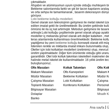
çıkmaktadır.
Ahşabın ve alüminyumun uyum içinde olduğu muhteşem bir tas
Bekleme salonlarında farklı ve şık bir tarzın kapılarını aralay
ve orta sehpa ile tamamlanarak , tasarım dekorasyon dünyas
görüyor.
Lobi bekleme koltuğu modelleri;
Genel olarak son teknolojinin gelişmesi ile metal iskelet 
edilen imalat şekli ile üretilmektedir. Bu üretim şeklinde k
ömrünü iki ila üç kat artırmıştır. Metodun gelişmesi ile tasa
artmıştır.Lobi koltuğu çeşitlerinde genel olarak ahşap ayakl
modeller iç mekanda görsel olarak artı değer katarken , meta
teras alanlarında kullanılması önerilmektedir. Bekleme koltuğ
yaptığımız bu yeni
bekleme koltuğu
konsepti olarak elit müş
İstenilen renkte ve miktarda imalat imkanı bulunmakta olup, 
Oteller için lobi koltukları modelleri üretimimiz olup, mevcu
üretim yapılmaktadır. Diğer tüm ürünlerde olduğu gibi uranus
garantilidir. Otel lobi koltuk takımları iskeletleri makinele
halinde metal iskelet de kullanılmaktadır. 16 yıllık üretim tec
buluşturuyoruz.
Ofis Masaları
Koltuk Takımları
Ofis Kol
Makam Masaları
Ofis Kanepeleri
Makam Ko
Müdür Masaları
Bekleme Koltukları
Müdür Ko
Çalışma Masaları
Lobi Koltukları
Çalışma 
Toplantı Masaları
Konferans Koltukları
Personel
Bilgisayar Masaları
Bilgisaya
Dolaplar
Misafir K
Banko
|
Ana sayfa
Ü