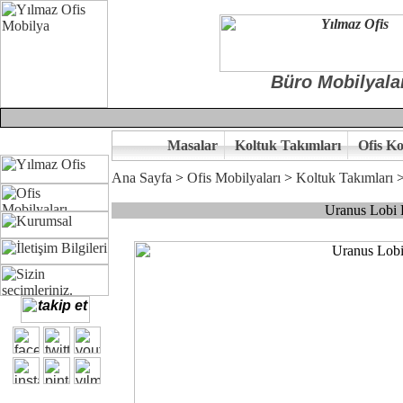
Büro Mobilyala
Masalar
Koltuk Takımları
Ofis Ko
Ana Sayfa
>
Ofis Mobilyaları
>
Koltuk Takımları
Uranus Lobi 
Çünkü sitemizde bulunan seçkin ürünler ile hayal ettiğiniz özgün ofi
Ofisinizin dekorasyonunda ergonomi ve kaliteye önem veriyorsanız,of
Size yakışan ofis tasarımına gelin birlikte karar verelim.
Kalite ve ergonomiyi arıyanların tercihi...Yılmaz Büro Mobilya