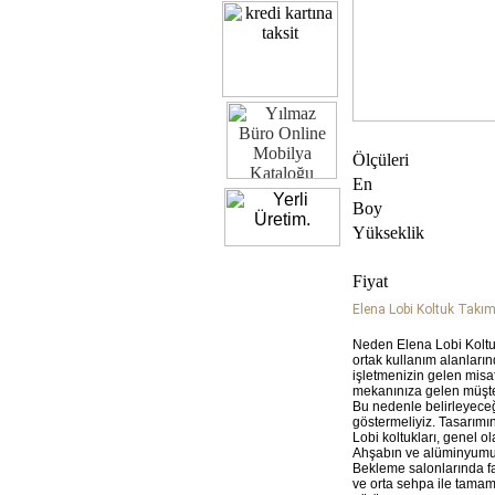
Ölçüleri
En
Boy
Yükseklik
Fiyat
Elena Lobi Koltuk Takım
Neden Elena Lobi Koltuk
ortak kullanım alanların
işletmenizin gelen misafi
mekanınıza gelen müşteri
Bu nedenle belirleyeceğ
göstermeliyiz. Tasarımın 
Lobi koltukları, genel o
Ahşabın ve alüminyumun 
Bekleme salonlarında fark
ve orta sehpa ile tamam