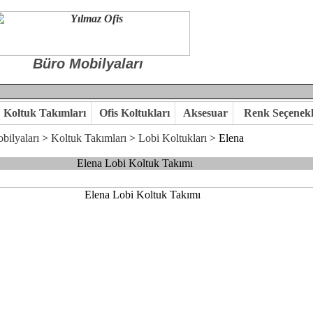
Büro Mobilyaları
Koltuk Takımları
Ofis Koltukları
Aksesuar
Renk Seçenekl
bilyaları
>
Koltuk Takımları
>
Lobi Koltukları
> Elena
Elena Lobi Koltuk Takımı
 ile hayal ettiğiniz özgün ofis ortamına kavuşabilirsiniz.
kaliteye önem veriyorsanız,ofis mobilya ürünlerimizi incelemenizi ön
kte karar verelim.
hi...Yılmaz Büro Mobilya