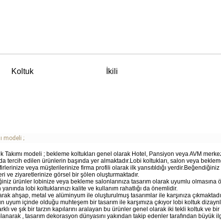
Koltuk
İkili
ı modeli ;
 Takımı modeli ; bekleme koltukları genel olarak Hotel, Pansiyon veya AVM merkez
da tercih edilen ürünlerin başında yer almaktadır.Lobi koltukları, salon veya beklem
rlerinize veya müşterilerinize firma profili olarak ilk yansıtıldığı yerdir.Beğendiğiniz
 ve ziyaretlerinize görsel bir şölen oluşturmaktadır.
iniz ürünler lobinize veya bekleme salonlarınıza tasarım olarak uyumlu olmasına 
yanında lobi koltuklarınızı kalite ve kullanım rahatlığı da önemlidir.
larak ahşap, metal ve alüminyum ile oluşturulmuş tasarımlar ile karşınıza çıkmaktadı
uyum içinde olduğu muhteşem bir tasarım ile karşımıza çıkıyor lobi koltuk dizaynl
lı ve şık bir tarzın kapılarını aralayan bu ürünler genel olarak iki tekli koltuk ve bir
lanarak , tasarım dekorasyon dünyasını yakından takip edenler tarafından büyük il