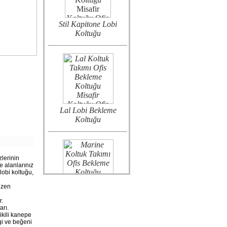
Stil Kapitone Lobi
Koltuğu
Lal Lobi Bekleme
Koltuğu
lerinin
e alanlarınız
 lobi koltuğu,
Marine Lobi
özen
Koltuğu
r.
arı.
 ikili kanepe
gi ve beğeni