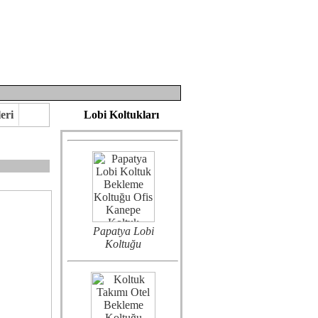
Nova Ahşap
Kanepe
eri
Lobi Koltukları
Papatya Lobi
Koltuğu
eririz.