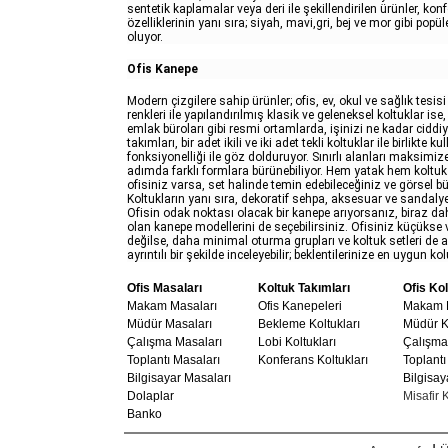
sentetik kaplamalar veya deri ile şekillendirilen ürünler, kon
özelliklerinin yanı sıra; siyah, mavi,gri, bej ve mor gibi p
oluyor.
Ofis Kanepe
Modern çizgilere sahip ürünler; ofis, ev, okul ve sağlık tesisi
renkleri ile yapılandırılmış klasik ve geleneksel koltuklar is
emlak büroları gibi resmi ortamlarda, işinizi ne kadar ciddiye
takımları, bir adet ikili ve iki adet tekli koltuklar ile birlikte kul
fonksiyonelliği ile göz dolduruyor. Sınırlı alanları maksimiz
adımda farklı formlara bürünebiliyor. Hem yatak hem koltuk o
ofisiniz varsa, set halinde temin edebileceğiniz ve görsel 
Koltukların yanı sıra, dekoratif sehpa, aksesuar ve sandalyel
Ofisin odak noktası olacak bir kanepe arıyorsanız, biraz da
olan kanepe modellerini de seçebilirsiniz. Ofisiniz küçükse
değilse, daha minimal oturma grupları ve koltuk setleri de ala
ayrıntılı bir şekilde inceleyebilir; beklentilerinize en uygun k
Ofis Masaları
Koltuk Takımları
Ofis Kol
Makam Masaları
Ofis Kanepeleri
Makam K
Müdür Masaları
Bekleme Koltukları
Müdür Ko
Çalışma Masaları
Lobi Koltukları
Çalışma 
Toplantı Masaları
Konferans Koltukları
Toplantı
Bilgisayar Masaları
Bilgisay
Dolaplar
Misafir K
Banko