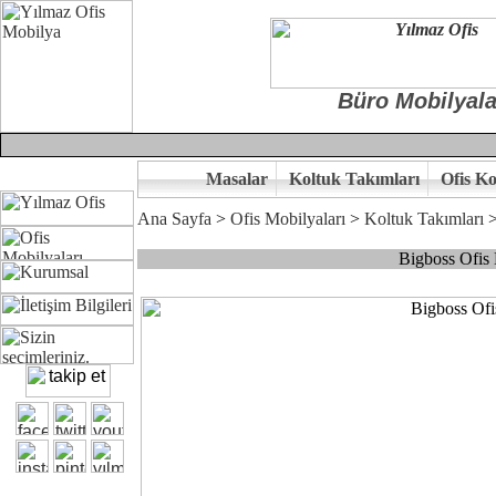
Büro Mobilyala
Masalar
Koltuk Takımları
Ofis Ko
Ana Sayfa
>
Ofis Mobilyaları
>
Koltuk Takımları
Bigboss Ofis
Çünkü sitemizde bulunan seçkin ürünler ile hayal ettiğiniz özgün ofi
Ofisinizin dekorasyonunda ergonomi ve kaliteye önem veriyorsanız,of
Size yakışan ofis tasarımına gelin birlikte karar verelim.
Kalite ve ergonomiyi arıyanların tercihi...Yılmaz Büro Mobilya