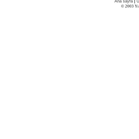
|
Ana sayfa
Ü
© 2003
Yı