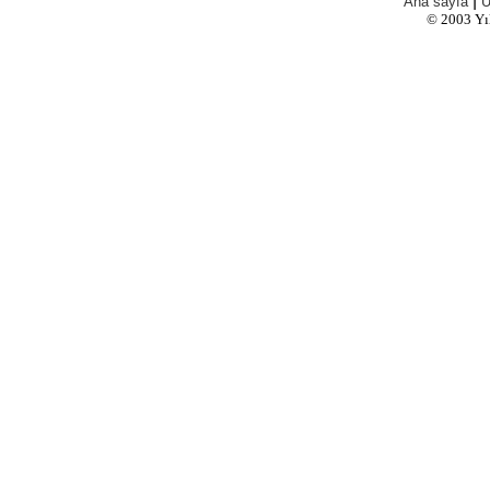
|
Ana sayfa
Ü
© 2003
Yı