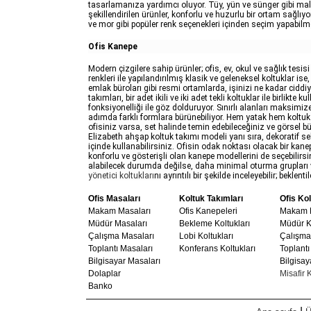
tasarlamanıza yardımcı oluyor. Tüy, yün ve sünger gibi malz
şekillendirilen ürünler, konforlu ve huzurlu bir ortam sağlıyor.
ve mor gibi popüler renk seçenekleri içinden seçim yapabi
Ofis Kanepe
Modern çizgilere sahip ürünler; ofis, ev, okul ve sağlık tesisi
renkleri ile yapılandırılmış klasik ve geleneksel koltuklar is
emlak büroları gibi resmi ortamlarda, işinizi ne kadar ciddiye
takımları, bir adet ikili ve iki adet tekli koltuklar ile birlikte kul
fonksiyonelliği ile göz dolduruyor. Sınırlı alanları maksimiz
adımda farklı formlara bürünebiliyor. Hem yatak hem koltuk o
ofisiniz varsa, set halinde temin edebileceğiniz ve görsel 
Elizabeth ahşap koltuk takımı modeli yanı sıra, dekoratif s
içinde kullanabilirsiniz. Ofisin odak noktası olacak bir kan
konforlu ve gösterişli olan kanepe modellerini de seçebilirs
alabilecek durumda değilse, daha minimal oturma grupları ve k
yönetici koltukları
nı ayrıntılı bir şekilde inceleyebilir; bekle
Ofis Masaları
Koltuk Takımları
Ofis Kol
Makam Masaları
Ofis Kanepeleri
Makam K
Müdür Masaları
Bekleme Koltukları
Müdür Ko
Çalışma Masaları
Lobi Koltukları
Çalışma 
Toplantı Masaları
Konferans Koltukları
Toplantı
Bilgisayar Masaları
Bilgisay
Dolaplar
Misafir K
Banko