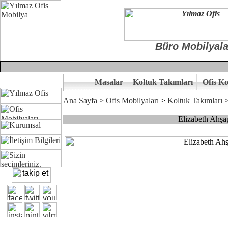
Büro Mobilyala
Masalar
Koltuk Takımları
Ofis Ko
Ana Sayfa
>
Ofis Mobilyaları
>
Koltuk Takımları
Elizabeth Ahşa
Çünkü sitemizde bulunan seçkin ürünler ile hayal ettiğiniz özgün ofi
Ofisinizin dekorasyonunda ergonomi ve kaliteye önem veriyorsanız,of
Size yakışan ofis tasarımına gelin birlikte karar verelim.
Kalite ve ergonomiyi arıyanların tercihi...Yılmaz Büro Mobilya