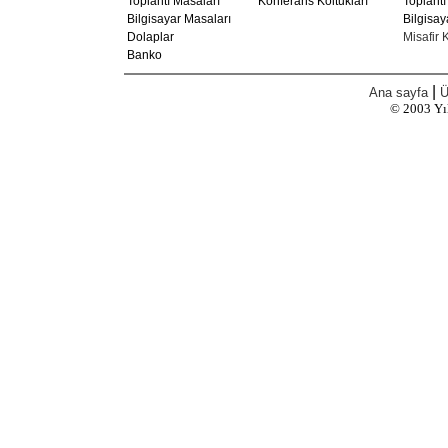
Toplantı Masaları
Konferans Koltukları
Toplantı
Bilgisayar Masaları
Bilgisay
Dolaplar
Misafir K
Banko
|
Ana sayfa
Ü
© 2003
Yı