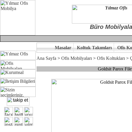
Büro Mobilyala
Masalar
Koltuk Takımları
Ofis Ko
Ana Sayfa
>
Ofis Mobilyaları
>
Ofis Koltukları
>
Ç
Goldsit Parox Fil
Çünkü sitemizde bulunan seçkin ürünler ile hayal ettiğiniz özgün ofi
Ofisinizin dekorasyonunda ergonomi ve kaliteye önem veriyorsanız,of
Size yakışan ofis tasarımına gelin birlikte karar verelim.
Kalite ve ergonomiyi arıyanların tercihi...Yılmaz Büro Mobilya