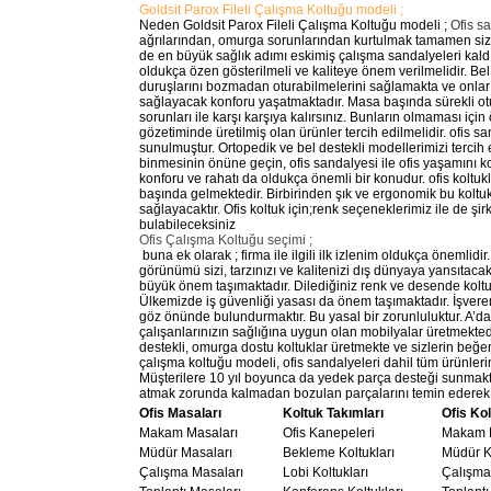
Goldsit Parox Fileli Çalışma Koltuğu modeli ;
Neden Goldsit Parox Fileli Çalışma Koltuğu modeli ;
Ofis s
ağrılarından, omurga sorunlarından kurtulmak tamamen sizin 
de en büyük sağlık adımı eskimiş çalışma sandalyeleri kald
oldukça özen gösterilmeli ve kaliteye önem verilmelidir. Bel
duruşlarını bozmadan oturabilmelerini sağlamakta ve onla
sağlayacak konforu yaşatmaktadır. Masa başında sürekli ot
sorunları ile karşı karşıya kalırsınız. Bunların olmaması içi
gözetiminde üretilmiş olan ürünler tercih edilmelidir. ofis 
sunulmuştur. Ortopedik ve bel destekli modellerimizi tercih
binmesinin önüne geçin, ofis sandalyesi ile ofis yaşamını ko
konforu ve rahatı da oldukça önemli bir konudur. ofis koltukl
başında gelmektedir. Birbirinden şık ve ergonomik bu koltukl
sağlayacaktır. Ofis koltuk için;renk seçeneklerimiz ile de ş
bulabileceksiniz
Ofis Çalışma Koltuğu seçimi ;
buna ek olarak ; firma ile ilgili ilk izlenim oldukça önemlidir.
görünümü sizi, tarzınızı ve kalitenizi dış dünyaya yansıtac
büyük önem taşımaktadır. Dilediğiniz renk ve desende koltuk,
Ülkemizde iş güvenliği yasası da önem taşımaktadır. İşverenl
göz önünde bulundurmaktır. Bu yasal bir zorunluluktur. A’d
çalışanlarınızın sağlığına uygun olan mobilyalar üretmekte
destekli, omurga dostu koltuklar üretmekte ve sizlerin beğeni
çalışma koltuğu modeli, ofis sandalyeleri dahil tüm ürünleri
Müşterilere 10 yıl boyunca da yedek parça desteği sunmakt
atmak zorunda kalmadan bozulan parçalarını temin ederek 
Ofis Masaları
Koltuk Takımları
Ofis Kol
Makam Masaları
Ofis Kanepeleri
Makam K
Müdür Masaları
Bekleme Koltukları
Müdür Ko
Çalışma Masaları
Lobi Koltukları
Çalışma 