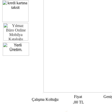
Fiyat
Geniş
Çalışma Koltuğu
,00 TL