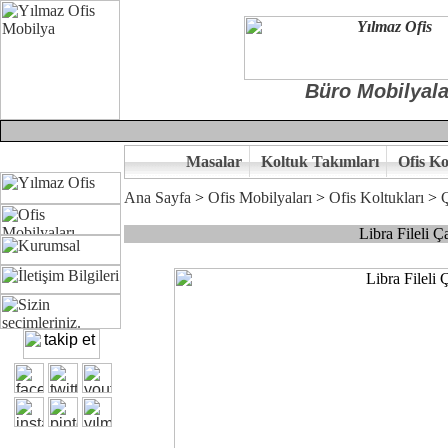
Büro Mobilyala
Masalar
Koltuk Takımları
Ofis Ko
Ana Sayfa
>
Ofis Mobilyaları
>
Ofis Koltukları
>
Ç
Libra Fileli 
Çünkü sitemizde bulunan seçkin ürünler ile hayal ettiğiniz özgün ofi
Ofisinizin dekorasyonunda ergonomi ve kaliteye önem veriyorsanız,of
Size yakışan ofis tasarımına gelin birlikte karar verelim.
Kalite ve ergonomiyi arıyanların tercihi...Yılmaz Büro Mobilya