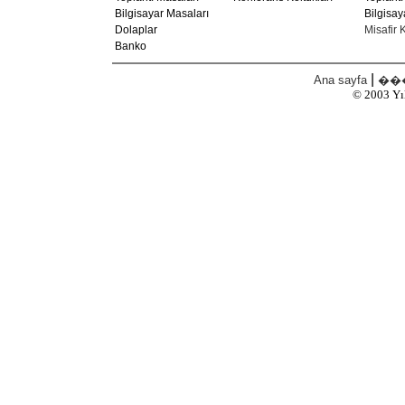
Bilgisayar Masaları
Bilgisay
Dolaplar
Misafir K
Banko
|
Ana sayfa
���
© 2003
Yı