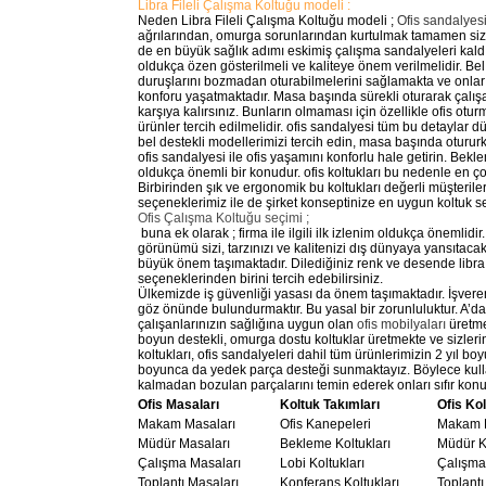
Libra Fileli Çalışma Koltuğu modeli :
Neden Libra Fileli Çalışma Koltuğu modeli ;
Ofis sandalyes
ağrılarından, omurga sorunlarından kurtulmak tamamen sizin 
de en büyük sağlık adımı eskimiş çalışma sandalyeleri kald
oldukça özen gösterilmeli ve kaliteye önem verilmelidir. Bel
duruşlarını bozmadan oturabilmelerini sağlamakta ve onlar
konforu yaşatmaktadır. Masa başında sürekli oturarak çalışa
karşıya kalırsınız. Bunların olmaması için özellikle ofis ot
ürünler tercih edilmelidir. ofis sandalyesi tüm bu detaylar 
bel destekli modellerimizi tercih edin, masa başında oturu
ofis sandalyesi ile ofis yaşamını konforlu hale getirin. Bekl
oldukça önemli bir konudur. ofis koltukları bu nedenle en ço
Birbirinden şık ve ergonomik bu koltukları değerli müşterile
seçeneklerimiz ile de şirket konseptinize en uygun koltuk s
Ofis Çalışma Koltuğu seçimi ;
buna ek olarak ; firma ile ilgili ilk izlenim oldukça önemlidir.
görünümü sizi, tarzınızı ve kalitenizi dış dünyaya yansıtac
büyük önem taşımaktadır. Dilediğiniz renk ve desende libra f
seçeneklerinden birini tercih edebilirsiniz.
Ülkemizde iş güvenliği yasası da önem taşımaktadır. İşverenl
göz önünde bulundurmaktır. Bu yasal bir zorunluluktur. A’d
çalışanlarınızın sağlığına uygun olan
ofis mobilyaları
üretme
boyun destekli, omurga dostu koltuklar üretmekte ve sizleri
koltukları, ofis sandalyeleri dahil tüm ürünlerimizin 2 yıl bo
boyunca da yedek parça desteği sunmaktayız. Böylece kull
kalmadan bozulan parçalarını temin ederek onları sıfır k
Ofis Masaları
Koltuk Takımları
Ofis Kol
Makam Masaları
Ofis Kanepeleri
Makam K
Müdür Masaları
Bekleme Koltukları
Müdür Ko
Çalışma Masaları
Lobi Koltukları
Çalışma 
Toplantı Masaları
Konferans Koltukları
Toplantı