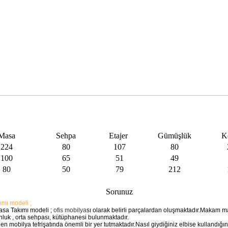
Masa
Sehpa
Etajer
Gümüşlük
K
224
80
107
80
100
65
51
49
80
50
79
212
Sorunuz
ımı modeli ;
asa Takımı modeli ;
ofis mobilya
sı olarak belirli parçalardan oluşmaktadır.Makam m
onluk , orta sehpası, kütüphanesi bulunmaktadır.
 mobilya tefrişatında önemli bir yer tutmaktadır.Nasıl giydiğiniz elbise kullandığı