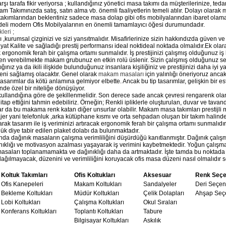
şı tarafa fikir veriyorsa ; kullandığınız yönetici masa takımı da müşterilerinize, tedar
 Takımınızda satış, satın alma vb. önemli faaliyetlerin temeli atılır. Dolayı olarak
takımlarından beklentiniz sadece masa dolap gibi ofis mobilyalarından ibaret olamaz
li modern Ofis Mobilyalarının en önemli tamamlayıcı öğesi durumundadır.
leri ;
kurumsal çizginizi ve sizi yansıtmalıdır. Misafirlerinize sizin hakkındızda güven ve 
iyat Kalite ve sağladığı prestij performansı ideal noktideal noktada olmalıdır.Ek olar
cak ergonomik ferah bir çalışma ortamı sunmalıdır. İş prestijinizi çalışmış olduğunuz i
ven verebilmekte makam grubunuz en etkin rolü üslenir. Sizin çalışmış olduğunuz se
ığınız ya da ikili ilişkide bulunduğunuz insanlara kişiliğiniz ve prestijinizi daha iyi y
veni sağlamış olacaktır. Genel olarak
makam masaları
için yalınlığı öneriyoruz anca
asarımlar da kötü anlamına gelmiyor elbette. Ancak bu tip tasarımlar, gelişkin bir es
nde özel bir niteliğe dönüşüyor.
llandığına göre de şekillenmelidir. Son derece sade ancak çevresi rengarenk olan
ap ettiğini tahmin edebiliriz. Örneğin; Renkli ipliklerle oluşturulan, duvar ve tav
r da bu makama renk katan diğer unsurlar olabilir. Makam masa takımları prestijli
ajer yani telefonluk ,arka kütüphane kısmı ve orta sehpadan oluşan bir takım halind
arak tasarım ile iş veriminizi artıracak ergonomik ferah bir çalışma ortamı sunmalıdır
 diye tabir edilen plaket dolabı da bulunmaktadır.
nda dağınık masaların çalışma verimliliğini düşürdüğü kanıtlanmıştır. Dağınık çal
ğınıklığı ve motivasyon azalması yaşayarak iş verimini kaybetmektedir. Yoğun çalışma
 masaları toplanamamakta ve dağınıklığı daha da artmaktadır. İşte tamda bu noktada
ğılmayacak, düzenini ve verimliliğini koruyacak ofis masa düzeni nasıl olmalıdır 
Koltuk Takımları
Ofis Koltukları
Aksesuar
Renk Seçe
Ofis Kanepeleri
Makam Koltukları
Sandalyeler
Deri Seçen
Bekleme Koltukları
Müdür Koltukları
Çelik Dolapları
Ahşap Seçe
Lobi Koltukları
Çalışma Koltukları
Okul Sıraları
Konferans Koltukları
Toplantı Koltukları
Tabure
Bilgisayar Koltukları
Askılık