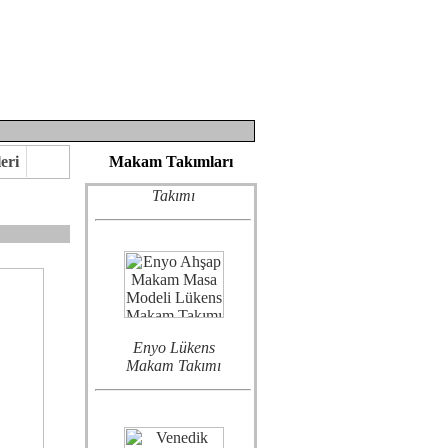
Semerkand
Lükens Makam
eri
Makam Takımları
Takımı
Enyo Lükens
eririz.
Makam Takımı