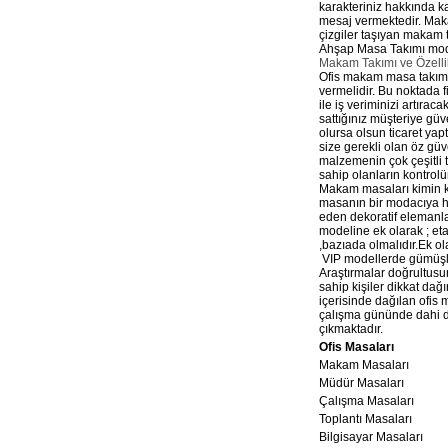
karakteriniz hakkında kar
mesaj vermektedir. Makam
çizgiler taşıyan makam 
Ahşap Masa Takımı mode
Makam Takımı ve Özellik
Ofis makam masa takımı ,
vermelidir. Bu noktada f
ile iş veriminizi artıra
sattığınız müşteriye gü
olursa olsun ticaret yapt
size gerekli olan öz gü
malzemenin çok çeşitli t
sahip olanların kontrolü
Makam masaları kimin ku
masanın bir modacıya hit
eden dekoratif elemanla
modeline ek olarak ; et
,bazıada olmalıdır.Ek ol
VIP modellerde gümüşlük
Araştırmalar doğrultusu
sahip kişiler dikkat da
içerisinde dağılan ofis
çalışma gününde dahi da
çıkmaktadır.
Ofis Masaları
Makam Masaları
Müdür Masaları
Çalışma Masaları
Toplantı Masaları
Bilgisayar Masaları