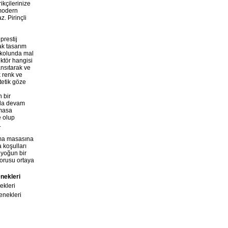
ikçilerinize
 modern
. Pirinçli
prestij
ak tasarım
ş kolunda mal
O
smanlı Makam
ktör hangisi
Takımı
ansıtarak ve
k renk ve
tetik göze
 bir
anda devam
 masa
e olup
.
ışma masasına
Klas Lükens
 koşulları
Makam Takımı
 yoğun bir
sorusu ortaya
nekleri
ekleri
nekleri