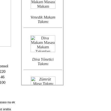
Venedik Makam
Takımı
Diva Yönetici
Takımı
onsol
220
46
100
Zümrüt Makam
Takımı
asası na ek
nız araba