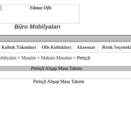
Büro Mobilyaları
Koltuk Takımları
Ofis Koltukları
Aksesuar
Renk Seçenekl
bilyaları
>
Masalar
>
Makam Masaları
>
Pirinçli
Pirinçli Ahşap Masa Takımı
 ile hayal ettiğiniz özgün ofis ortamına kavuşabilirsiniz.
kaliteye önem veriyorsanız,ofis mobilya ürünlerimizi incelemenizi ön
kte karar verelim.
hi...Yılmaz Büro Mobilya