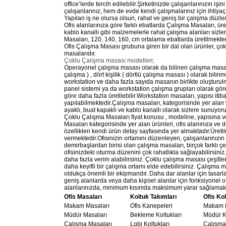
office’lerde tercih edilebilir.Şirketinizde çalışanlarınızın 
çalışanlarınız, hem de evde kendi çalışmalarınız için ihtiyaç
Yapılan iş ne olursa olsun, rahat ve geniş bir çalışma düzle
Ofis alanlarınıza göre farklı ebatlarda Çalışma Masaları, ür
kablo kanallı gibi malzemelerle rahat çalışma alanları siz
Masaları, 120, 140, 160, cm ortalama ebatlarda üretilmekte
Ofis Çalışma Masası grubuna giren bir dal olan ürünler, çokl
masalarıdır.
Çoklu Çalışma masası modelleri;
Operayonel çalışma masası olarak da bilinen çalışma masası sist
çalışma ) , dört kişilik ( dörtlü çalışma masası ) olarak bilinm
workstation ve daha fazla sayıda masanın birlikte oluştur
panel sistemi ya da workstation çalışma grupları olarak göre
göre daha fazla üretilebilir.Workstation masaları, yapısı itib
yapılabilmektedir.Çalışma masaları, kategorisinde yer alan
ayaklı, buat kapaklı ve kablo kanallı olarak sizlere sunuyoru
Çoklu Çalışma Masaları fiyat konusu , modeline, yapısına 
Masaları kategorisinde yer alan ürünleri, ofis alanınıza ve
özellikleri kendi ürün detay sayfasında yer almaktadır.Üreti
vermektedir.Ofisinizin ortamını düzenleyen, çalışanlarınızı
demirbaşlardan birisi olan çalışma masaları, birçok farklı ç
ofisinizdeki oturma düzenini çok rahatlıkla sağlayabilirsini
daha fazla verim alabilirsiniz. Çoklu çalışma masası çeşitleri
daha keyifli bir çalışma ortamı elde edebilirsiniz. Çalışma 
oldukça önemli bir ekipmandır. Daha dar alanlar için tasar
geniş alanlarda veya daha kişisel alanlar için fonksiyonel o
alanlarınızda, minimum kısımda maksimum yarar sağlama
Ofis Masaları
Koltuk Takımları
Ofis Kol
Makam Masaları
Ofis Kanepeleri
Makam K
Müdür Masaları
Bekleme Koltukları
Müdür Ko
Çalışma Masaları
Lobi Koltukları
Çalışma 