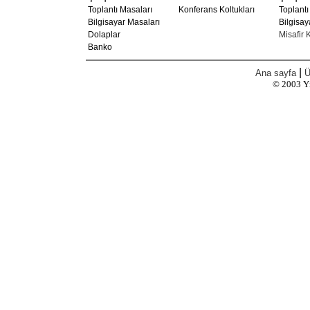
Toplantı Masaları
Konferans Koltukları
Toplantı
Bilgisayar Masaları
Bilgisay
Dolaplar
Misafir K
Banko
|
Ana sayfa
Ü
© 2003
Y