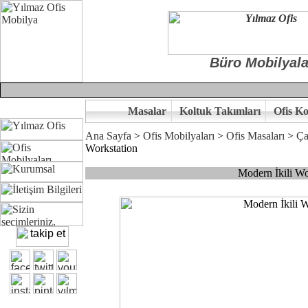
Büro Mobilyala
Masalar
Koltuk Takımları
Ofis Ko
Ana Sayfa
>
Ofis Mobilyaları
>
Ofis Masaları
>
Ça
Workstation
Modern İkili Wo
Çünkü sitemizde bulunan seçkin ürünler ile hayal ettiğiniz özgün ofi
Ofisinizin dekorasyonunda ergonomi ve kaliteye önem veriyorsanız,of
Size yakışan ofis tasarımına gelin birlikte karar verelim.
Kalite ve ergonomiyi arıyanların tercihi...Yılmaz Büro Mobilya