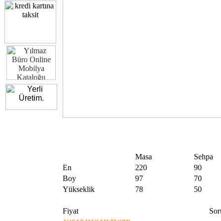
Masa
Sehpa
En
220
90
Boy
97
70
Yükseklik
78
50
Fiyat
Sor