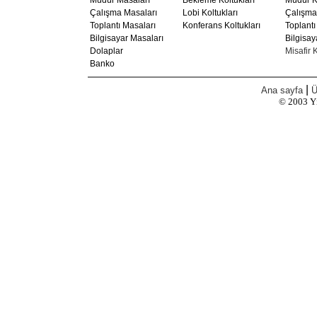
Müdür Masaları
Bekleme Koltukları
Müdür Ko
Çalışma Masaları
Lobi Koltukları
Çalışma 
Toplantı Masaları
Konferans Koltukları
Toplantı
Bilgisayar Masaları
Bilgisay
Dolaplar
Misafir K
Banko
|
Ana sayfa
Ü
© 2003
Y