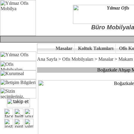
Büro Mobilyala
Masalar
Koltuk Takımları
Ofis Ko
Ana Sayfa
>
Ofis Mobilyaları
>
Masalar
>
Makam 
Boğazkale Ahşap 
Çünkü sitemizde bulunan seçkin ürünler ile hayal ettiğiniz özgün ofi
Ofisinizin dekorasyonunda ergonomi ve kaliteye önem veriyorsanız,of
Size yakışan ofis tasarımına gelin birlikte karar verelim.
Kalite ve ergonomiyi arıyanların tercihi...Yılmaz Büro Mobilya