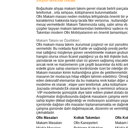
AHŞAP MAKAM TAKIMI
Boğazkale ahşap makam takımı genel olarak belirli parçal
telefonluk , orta sehpası, kütüphanesi bulunmaktadır.
Ofis Makam masası neden mobilya tefrişatında önemli bir yer
karakteriniz hakkında karşı tarafa fikir veriyorsa ; kullandığ
mesaj vermektedir. Makam Takımınızda satış, satın alma vb. ö
çizgiler taşıyan makam takımlarından beklentiniz sadece m
Takımları modern Ofis Mobilyalarının en önemli tamamlayıc
Makam Takımı ve Özellikleri ;
Ofis makam masa takımı ,kurumsal çizginizi ve sizi yansıtmal
vermelidir. Bu noktada fiyat Kalite ve sağladığı prestij perf
mal sattığınız müşteriye güven verebilmekte makam grubunuz
hangisi olursa olsun ticaret yaptığınız ya da ikili ilişkide bu
yansıtarak ve size gerekli olan öz güveni sağlamış olacaktı
ancak renk ve malzemenin çok çeşitli tasarımlar da kötü anla
estetik göze sahip olanların kontrolünde özel bir niteliğe d
Makam masaları kimin kullandığına göre de şekillenmelidir
masanın bir modacıya hitap ettiğini tahmin edebiliriz. Örne
eden dekoratif elemanlar da bu makama renk katan diğer uns
modeline ek olarak ; etajer yani telefonluk ,arka kütüphane
,bazıada olmalıdır.Ek olarak tasarım ile iş veriminizi artıra
VIP modellerde gümüşlük diye tabir edilen plaket dolabı d
Araştırmalar doğrultusunda dağınık masaların çalışma verim
sahip kişiler dikkat dağınıklığı ve motivasyon azalması yaş
içerisinde dağılan ofis masaları toplanamamakta ve dağınık
çalışma gününde dahi dağılmayacak, düzenini ve verimliliği
çıkmaktadır.
Ofis Masaları
Koltuk Takımları
Ofis Kol
Makam Masaları
Ofis Kanepeleri
Makam K