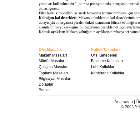
yastıkları kullanılmalıdır” , oturma pozisyonunda omurganın normal 
olması gerekir.
Fileli koltuk
modelleri ise sıcak havalarda terleme problemi için en 
Koltuğun kol destekleri:
Makam koltuklarının kol desteklerinin omu
dolayısıyla omurganıza paralel, önkol kısmınızın (dirsek el bileği a
kısımlarını ve yüksekliğini bu pozisyonu desteklemesi için ayarlamal
Koltuk
ayakları:
Makam koltuğunun ayaklarının rahatça her yöne döne
Ofis Masaları
Koltuk Takımları
Makam Masaları
Ofis Kanepeleri
Müdür Masaları
Bekleme Koltukları
Çalışma Masaları
Lobi Koltukları
Toplantı Masaları
Konferans Koltukları
Bilgisayar Masaları
Dolaplar
Banko
Ana sayfa
|
Ür
© 2003
Yı