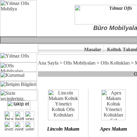
Büro Mobilyala
Masalar
Koltuk Takıml
Ana Sayfa
>
Ofis Mobilyaları
>
Ofis Koltukları
>
O
Çünkü sitemizde bulunan seçkin bürosit, goldsit ve modern makam kol
Ofisinizin dekorasyonunda ergonomi ve kaliteye önem veriyorsanız,
Size yakışan ofis koltuk tasarımına gelin birlikte karar verelim.
Kalite ve ergonomiyi arıyanların tercihi...Yılmaz Büro Mobilya
Lincoln Makam
Apex Makam