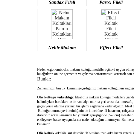
Sandax Fileli
Parox Fileli
Nehir Makam
Effect Fileli
Neden ergonomik ofis makam koltuğu modelleri çünkü uygun olm
bu ağrıların önüne geçmenin ve çalışma performansını artırmak son d
Bunlar;
Zamanımızın büyük kısmını geçirdiğimiz makam koltuğunun sağlığımı
Ofis koltuğu
yüksekliği:
İdeal ofis makam koltuğu modelleri ;sanda
halindeyken bacaklarınız ile sandalye oturma yeri arasındaki mesafe,
geçmiyorsa oturma yerinizi bu işlemi sağlayana kadar alçaltın. İdeal
Koltuğu oturma yeri derinliğinin de ikinci önemli husustur, çalışanla
dizlerinin arkası arasında bir yumruk genişliğinde (5-7 cm) mesafe o
etkileyerek bacak uyuşmalarına neden olacağını unutmayın. Bu mesafe 
kullanın” .
Ofis koltuk
arkalığı sırt desteği: “Koltuğunuzun arka kısmı yeterli 