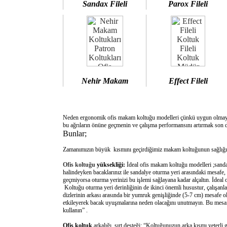
Sandax Fileli
Parox Fileli
Nehir Makam
Effect Fileli
Neden ergonomik ofis makam koltuğu modelleri çünkü uygun olm
bu ağrıların önüne geçmenin ve çalışma performansını artırmak son d
Bunlar;
Zamanımızın büyük kısmını geçirdiğimiz makam koltuğunun sağlığımı
Ofis koltuğu
yüksekliği:
İdeal ofis makam koltuğu modelleri ;sanda
halindeyken bacaklarınız ile sandalye oturma yeri arasındaki mesafe,
geçmiyorsa oturma yerinizi bu işlemi sağlayana kadar alçaltın. İdeal
Koltuğu oturma yeri derinliğinin de ikinci önemli husustur, çalışanla
dizlerinin arkası arasında bir yumruk genişliğinde (5-7 cm) mesafe o
etkileyerek bacak uyuşmalarına neden olacağını unutmayın. Bu mesafe 
kullanın” .
Ofis koltuk
arkalığı sırt desteği: “Koltuğunuzun arka kısmı yeterli 