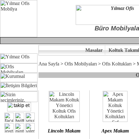
Büro Mobilyala
Masalar
Koltuk Takıml
Ana Sayfa
>
Ofis Mobilyaları
>
Ofis Koltukları
>
O
Çünkü sitemizde bulunan seçkin bürosit, goldsit ve modern makam kol
Ofisinizin dekorasyonunda ergonomi ve kaliteye önem veriyorsanız,
Size yakışan ofis koltuk tasarımına gelin birlikte karar verelim.
Kalite ve ergonomiyi arıyanların tercihi...Yılmaz Büro Mobilya
Lincoln Makam
Apex Makam