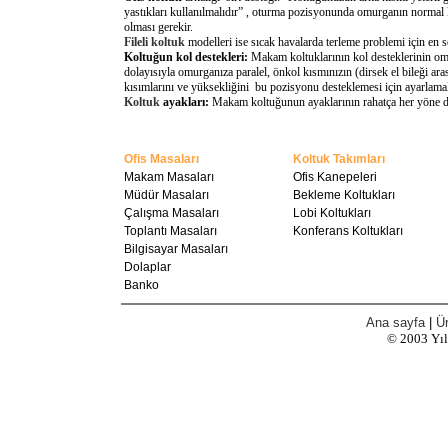
yastıkları kullanılmalıdır” , oturma pozisyonunda omurganın normal 
olması gerekir.
Fileli koltuk
modelleri ise sıcak havalarda terleme problemi için en 
Koltuğun kol destekleri:
Makam koltuklarının kol desteklerinin omu
dolayısıyla omurganıza paralel, önkol kısmınızın (dirsek el bileği a
kısımlarını ve yüksekliğini bu pozisyonu desteklemesi için ayarlamal
Koltuk
ayakları:
Makam koltuğunun ayaklarının rahatça her yöne döne
Ofis Masaları
Koltuk Takımları
Makam Masaları
Ofis Kanepeleri
Müdür Masaları
Bekleme Koltukları
Çalışma Masaları
Lobi Koltukları
Toplantı Masaları
Konferans Koltukları
Bilgisayar Masaları
Dolaplar
Banko
Ana sayfa
|
Ür
© 2003
Yı