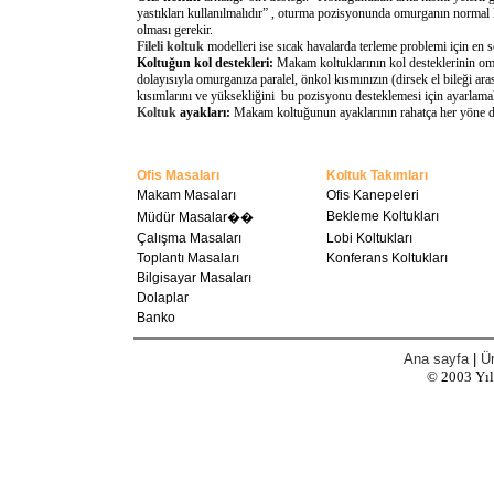
yastıkları kullanılmalıdır” , oturma pozisyonunda omurganın normal 
olması gerekir.
Fileli koltuk
modelleri ise sıcak havalarda terleme problemi için en 
Koltuğun kol destekleri:
Makam koltuklarının kol desteklerinin omu
dolayısıyla omurganıza paralel, önkol kısmınızın (dirsek el bileği a
kısımlarını ve yüksekliğini bu pozisyonu desteklemesi için ayarlamal
Koltuk
ayakları:
Makam koltuğunun ayaklarının rahatça her yöne döne
Ofis Masaları
Koltuk Takımları
Makam Masaları
Ofis Kanepeleri
Bekleme Koltukları
Müdür Masalar��
Çalışma Masaları
Lobi Koltukları
Toplantı Masaları
Konferans Koltukları
Bilgisayar Masaları
Dolaplar
Banko
Ana sayfa
|
Ür
© 2003
Yı