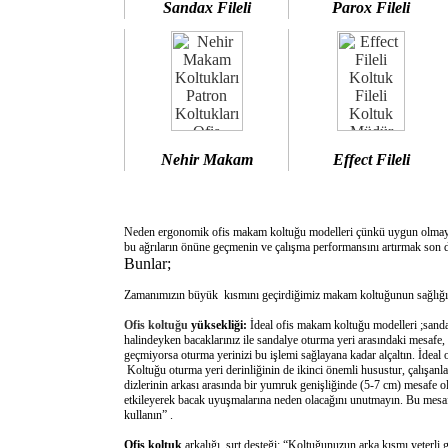
Sandax Fileli
Parox Fileli
Nehir Makam
Effect Fileli
Neden ergonomik ofis makam koltuğu modelleri çünkü uygun olm
bu ağrıların önüne geçmenin ve çalışma performansını artırmak son d
Bunlar;
Zamanımızın büyük kısmını geçirdiğimiz makam koltuğunun sağlığımı
Ofis koltuğu
yüksekliği:
İdeal ofis makam koltuğu modelleri ;sanda
halindeyken bacaklarınız ile sandalye oturma yeri arasındaki mesafe,
geçmiyorsa oturma yerinizi bu işlemi sağlayana kadar alçaltın. İdeal
Koltuğu oturma yeri derinliğinin de ikinci önemli husustur, çalışanla
dizlerinin arkası arasında bir yumruk genişliğinde (5-7 cm) mesafe o
etkileyerek bacak uyuşmalarına neden olacağını unutmayın. Bu mesafe 
kullanın” .
Ofis koltuk
arkalığı sırt desteği: “Koltuğunuzun arka kısmı yeterli 