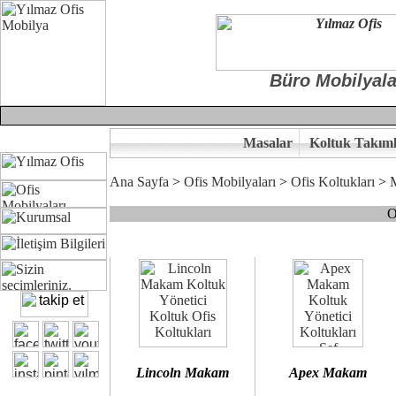
Büro Mobilyala
Masalar
Koltuk Takıml
Ana Sayfa
>
Ofis Mobilyaları
>
Ofis Koltukları
>
O
Çünkü sitemizde bulunan seçkin bürosit, goldsit ve modern makam kol
Ofisinizin dekorasyonunda ergonomi ve kaliteye önem veriyorsanız,
Size yakışan ofis koltuk tasarımına gelin birlikte karar verelim.
Kalite ve ergonomiyi arıyanların tercihi...Yılmaz Büro Mobilya
Lincoln Makam
Apex Makam