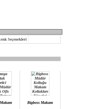
enk Seçenekleri
mına kavuşabilirsiniz.
 öneririz.
 Makam
Bigboss Makam