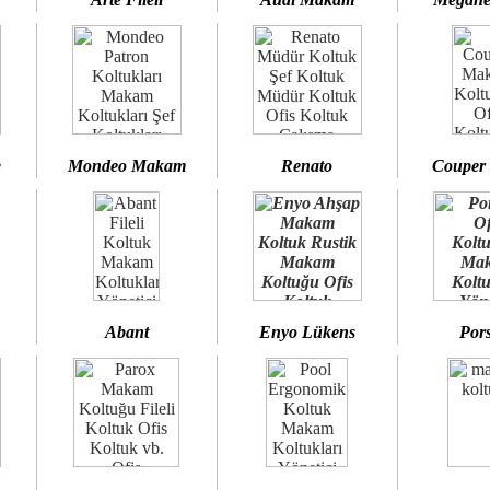
e
Mondeo Makam
Renato
Couper
Abant
Enyo Lükens
Por