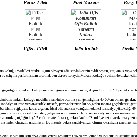
Parox Fileli
Pool Makam
Roxy 
Effect Fileli
Jetta Koltuk
Orsite
am koltuğu modelleri çünkü uygun olmayan
ofis sandalyesi
nin ciddi boyun, sırt, omuz veya bel
 ve çalışma performansını artırmak son derece kolaydır.Makam Koltuğu seçiminde dikkat edilme
geçirdiğimiz makam koltuğunun sağlığımız için önemini hiç düşündünüz mü? doğru ofis koltuğ
deal ofis makam koltuğu modelleri ;sandalye oturma yeri genişliğinin 45-50 cm olması gerekir,
e sandalye oturma yeri arasındaki mesafe, parmaklarınızın bu bölgeden rahatça geçebileceği geni
bu işlemi sağlayana kadar alçaltın. İdeal ofis makam koltuğu modelleri ;sandalye yüksekliği 40-
inin de ikinci önemli husustur, çalışanların sırtlarını ve bellerini sandalyenin arkasına tam day
bir yumruk genişliğinde (5-7 cm) mesafe olması gerekmektedir. “Sandalyenizin bacak arka yüzünü
ına neden olacağını unutmayın. Bu mesafe yoksa sandalyenizin oturma derinliğini azaltmak sırtın
esteği: “Koltuğunuzun arka kısmı yeterli genişlikte (30-50 cm) olmalı ve bel çukurluğunuzu dest