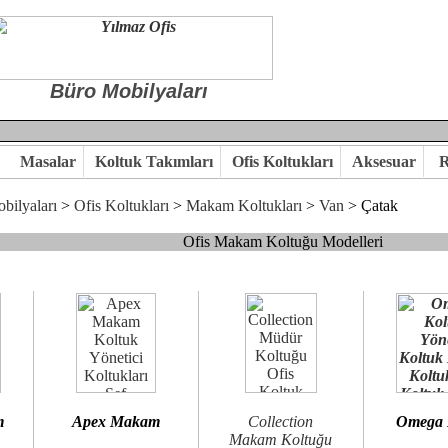
Büro Mobilyaları
Masalar
Koltuk Takımları
Ofis Koltukları
Aksesuar
R
bilyaları
>
Ofis Koltukları
>
Makam Koltukları
>
Van
> Çatak
Ofis Makam Koltuğu Modelleri
, goldsit ve modern makam koltukları hayal ettiğiniz özgün ofis orta
 kaliteye önem veriyorsanız,makam koltuk modellerimizi incelemenizi
n birlikte karar verelim.
hi...Yılmaz Büro Mobilya
m
Apex Makam
Collection
Omega
Makam Koltuğu