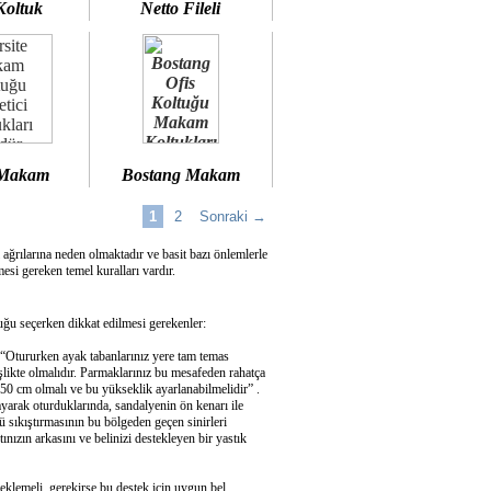
Koltuk
Netto Fileli
 Makam
Bostang Makam
1
2
Sonraki →
 ağrılarına neden olmaktadır ve basit bazı önlemlerle
si gereken temel kuralları vardır.
u seçerken dikkat edilmesi gerekenler:
 “Otururken ayak tabanlarınız yere tam temas
şlikte olmalıdır. Parmaklarınız bu mesafeden rahatça
50 cm olmalı ve bu yükseklik ayarlanabilmelidir” .
ayarak oturduklarında, sandalyenin ön kenarı ile
 sıkıştırmasının bu bölgeden geçen sinirleri
ızın arkasını ve belinizi destekleyen bir yastık
eklemeli, gerekirse bu destek için uygun bel