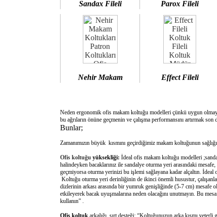
Sandax Fileli
Parox Fileli
Nehir Makam
Effect Fileli
Neden ergonomik ofis makam koltuğu modelleri çünkü uygun olm
bu ağrıların önüne geçmenin ve çalışma performansını artırmak son d
Bunlar;
Zamanımızın büyük kısmını geçirdiğimiz makam koltuğunun sağlığımı
Ofis koltuğu
yüksekliği:
İdeal ofis makam koltuğu modelleri ;sanda
halindeyken bacaklarınız ile sandalye oturma yeri arasındaki mesafe,
geçmiyorsa oturma yerinizi bu işlemi sağlayana kadar alçaltın. İdeal
Koltuğu oturma yeri derinliğinin de ikinci önemli husustur, çalışanla
dizlerinin arkası arasında bir yumruk genişliğinde (5-7 cm) mesafe o
etkileyerek bacak uyuşmalarına neden olacağını unutmayın. Bu mesafe 
kullanın” .
Ofis koltuk
arkalığı sırt desteği: “Koltuğunuzun arka kısmı yeterli 