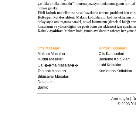
yastıkları kullanılmalıdır” , oturma pozisyonunda omurganın normal 
olması gerekir.
Fileli koltuk
modelleri ise sıcak havalarda terleme problemi için en 
Koltuğun kol destekleri:
Makam koltuklarının kol desteklerinin omu
dolayısıyla omurganıza paralel, önkol kısmınızın (dirsek el bileği a
kısımlarını ve yüksekliğini bu pozisyonu desteklemesi için ayarlamal
Koltuk
ayakları:
Makam koltuğunun ayaklarının rahatça her yöne döne
Ofis Masaları
Koltuk Takımları
Makam Masaları
Ofis Kanepeleri
Müdür Masaları
Bekleme Koltukları
Lobi Koltukları
Çalı��ma Masalar��
Toplantı Masaları
Konferans Koltukları
Bilgisayar Masaları
Dolaplar
Banko
Ana sayfa
|
Ür
© 2003
Yı