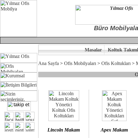
Büro Mobilyala
Masalar
Koltuk Takıml
Ana Sayfa
>
Ofis Mobilyaları
>
Ofis Koltukları
>
O
Çünkü sitemizde bulunan seçkin bürosit, goldsit ve modern makam kol
Ofisinizin dekorasyonunda ergonomi ve kaliteye önem veriyorsanız,
Size yakışan ofis koltuk tasarımına gelin birlikte karar verelim.
Kalite ve ergonomiyi arıyanların tercihi...Yılmaz Büro Mobilya
Lincoln Makam
Apex Makam