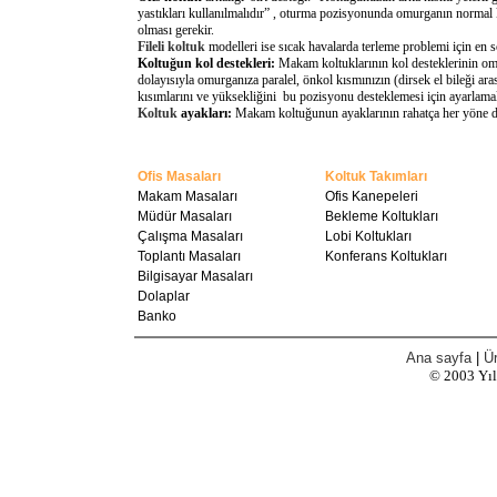
yastıkları kullanılmalıdır” , oturma pozisyonunda omurganın normal 
olması gerekir.
Fileli koltuk
modelleri ise sıcak havalarda terleme problemi için en 
Koltuğun kol destekleri:
Makam koltuklarının kol desteklerinin omu
dolayısıyla omurganıza paralel, önkol kısmınızın (dirsek el bileği a
kısımlarını ve yüksekliğini bu pozisyonu desteklemesi için ayarlamal
Koltuk
ayakları:
Makam koltuğunun ayaklarının rahatça her yöne döne
Ofis Masaları
Koltuk Takımları
Makam Masaları
Ofis Kanepeleri
Müdür Masaları
Bekleme Koltukları
Çalışma Masaları
Lobi Koltukları
Toplantı Masaları
Konferans Koltukları
Bilgisayar Masaları
Dolaplar
Banko
Ana sayfa
|
Ür
© 2003
Yı