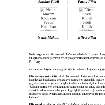
Sandax Fileli
Parox Fileli
Nehir Makam
Effect Fileli
Neden ergonomik ofis makam koltuğu modelleri çünkü uygun olm
bu ağrıların önüne geçmenin ve çalışma performansını artırmak son d
Bunlar;
Zamanımızın büyük kısmını geçirdiğimiz makam koltuğunun sağlığımı
Ofis koltuğu
yüksekliği:
İdeal ofis makam koltuğu modelleri ;sanda
halindeyken bacaklarınız ile sandalye oturma yeri arasındaki mesafe,
geçmiyorsa oturma yerinizi bu işlemi sağlayana kadar alçaltın. İdeal
Koltuğu oturma yeri derinliğinin de ikinci önemli husustur, çalışanla
dizlerinin arkası arasında bir yumruk genişliğinde (5-7 cm) mesafe o
etkileyerek bacak uyuşmalarına neden olacağını unutmayın. Bu mesafe 
kullanın” .
Ofis koltuk
arkalığı sırt desteği: “Koltuğunuzun arka kısmı yeterli 