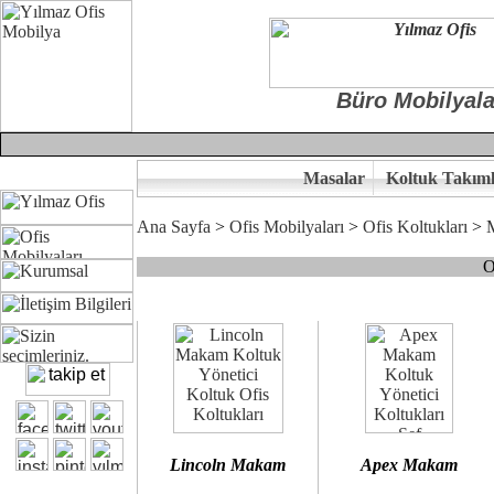
Büro Mobilyala
Masalar
Koltuk Takıml
Ana Sayfa
>
Ofis Mobilyaları
>
Ofis Koltukları
>
O
Çünkü sitemizde bulunan seçkin bürosit, goldsit ve modern makam kol
Ofisinizin dekorasyonunda ergonomi ve kaliteye önem veriyorsanız,
Size yakışan ofis koltuk tasarımına gelin birlikte karar verelim.
Kalite ve ergonomiyi arıyanların tercihi...Yılmaz Büro Mobilya
Lincoln Makam
Apex Makam