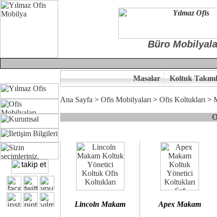
Büro Mobilyala
Masalar
Koltuk Takıml
Ana Sayfa
>
Ofis Mobilyaları
>
Ofis Koltukları
>
O
Çünkü sitemizde bulunan seçkin bürosit, goldsit ve modern makam kol
Ofisinizin dekorasyonunda ergonomi ve kaliteye önem veriyorsanız,
Size yakışan ofis koltuk tasarımına gelin birlikte karar verelim.
Kalite ve ergonomiyi arıyanların tercihi...Yılmaz Büro Mobilya
Lincoln Makam
Apex Makam