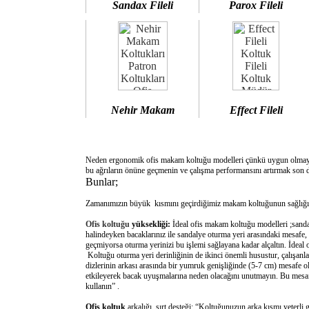
Sandax Fileli
Parox Fileli
Nehir Makam
Effect Fileli
Neden ergonomik ofis makam koltuğu modelleri çünkü uygun olm
bu ağrıların önüne geçmenin ve çalışma performansını artırmak son d
Bunlar;
Zamanımızın büyük kısmını geçirdiğimiz makam koltuğunun sağlığımı
Ofis koltuğu
yüksekliği:
İdeal ofis makam koltuğu modelleri ;sanda
halindeyken bacaklarınız ile sandalye oturma yeri arasındaki mesafe,
geçmiyorsa oturma yerinizi bu işlemi sağlayana kadar alçaltın. İdeal
Koltuğu oturma yeri derinliğinin de ikinci önemli husustur, çalışanla
dizlerinin arkası arasında bir yumruk genişliğinde (5-7 cm) mesafe o
etkileyerek bacak uyuşmalarına neden olacağını unutmayın. Bu mesafe 
kullanın” .
Ofis koltuk
arkalığı sırt desteği: “Koltuğunuzun arka kısmı yeterli 