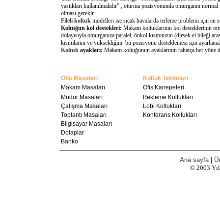
yastıkları kullanılmalıdır” , oturma pozisyonunda omurganın normal 
olması gerekir.
Fileli koltuk
modelleri ise sıcak havalarda terleme problemi için en 
Koltuğun kol destekleri:
Makam koltuklarının kol desteklerinin omu
dolayısıyla omurganıza paralel, önkol kısmınızın (dirsek el bileği a
kısımlarını ve yüksekliğini bu pozisyonu desteklemesi için ayarlamal
Koltuk
ayakları:
Makam koltuğunun ayaklarının rahatça her yöne döne
Ofis Masaları
Koltuk Takımları
Makam Masaları
Ofis Kanepeleri
Müdür Masaları
Bekleme Koltukları
Çalışma Masaları
Lobi Koltukları
Toplantı Masaları
Konferans Koltukları
Bilgisayar Masaları
Dolaplar
Banko
Ana sayfa
|
Ür
© 2003
Yı