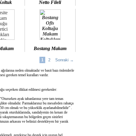
Koltuk
Netto Fileli
 Makam
Bostang Makam
1
2
Sonraki →
 ağrılarına neden olmaktadır ve basit bazı önlemlerle
si gereken temel kuralları vardır.
u seçerken dikkat edilmesi gerekenler:
 “Otururken ayak tabanlarınız yere tam temas
şlikte olmalıdır. Parmaklarınız bu mesafeden rahatça
50 cm olmalı ve bu yükseklik ayarlanabilmelidir” .
ayarak oturduklarında, sandalyenin ön kenarı ile
 sıkıştırmasının bu bölgeden geçen sinirleri
ızın arkasını ve belinizi destekleyen bir yastık
eklemeli, gerekirse bu destek için uygun bel