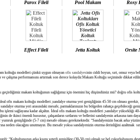
Parox Fileli
Pool Makam
Roxy 
Effect Fileli
Jetta Koltuk
Orsite
am koltuğu modelleri çünkü uygun olmayan
ofis sandalyesi
nin ciddi boyun, sırt, omuz veya bel
 ve çalışma performansını artırmak son derece kolaydır.Makam Koltuğu seçiminde dikkat edilme
geçirdiğimiz makam koltuğunun sağlığımız için önemini hiç düşündünüz mü? doğru ofis koltuğ
deal ofis makam koltuğu modelleri ;sandalye oturma yeri genişliğinin 45-50 cm olması gerekir,
e sandalye oturma yeri arasındaki mesafe, parmaklarınızın bu bölgeden rahatça geçebileceği geni
bu işlemi sağlayana kadar alçaltın. İdeal ofis makam koltuğu modelleri ;sandalye yüksekliği 40-
inin de ikinci önemli husustur, çalışanların sırtlarını ve bellerini sandalyenin arkasına tam day
bir yumruk genişliğinde (5-7 cm) mesafe olması gerekmektedir. “Sandalyenizin bacak arka yüzünü
ına neden olacağını unutmayın. Bu mesafe yoksa sandalyenizin oturma derinliğini azaltmak sırtın
esteği: “Koltuğunuzun arka kısmı yeterli genişlikte (30-50 cm) olmalı ve bel çukurluğunuzu dest