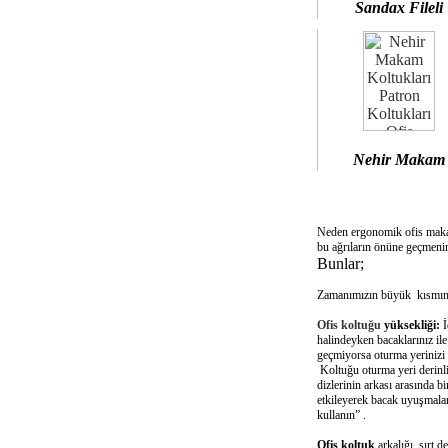
Sandax Fileli
Nehir Makam
Neden ergonomik ofis mak
bu ağrıların önüne geçmenin
Bunlar;
Zamanımızın büyük kısmını 
Ofis koltuğu
yüksekliği:
İ
halindeyken bacaklarınız il
geçmiyorsa oturma yerinizi 
Koltuğu oturma yeri derinliğ
dizlerinin arkası arasında 
etkileyerek bacak uyuşmalar
kullanın” .
Ofis koltuk
arkalığı sırt d