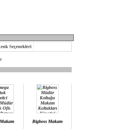
enk Seçenekleri
r
mına kavuşabilirsiniz.
 öneririz.
 Makam
Bigboss Makam