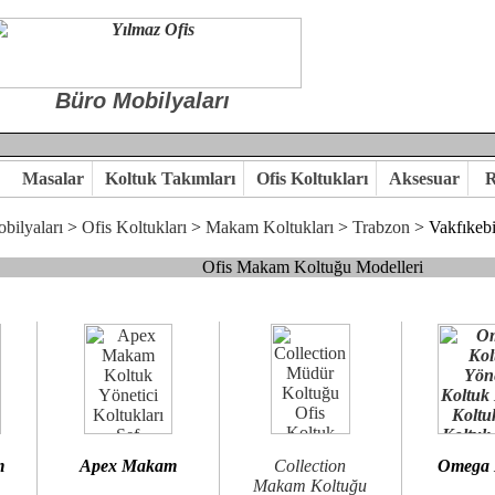
Büro Mobilyaları
Masalar
Koltuk Takımları
Ofis Koltukları
Aksesuar
R
bilyaları
>
Ofis Koltukları
>
Makam Koltukları
>
Trabzon
> Vakfıkebi
Ofis Makam Koltuğu Modelleri
, goldsit ve modern makam koltukları hayal ettiğiniz özgün ofis orta
 kaliteye önem veriyorsanız,makam koltuk modellerimizi incelemenizi
n birlikte karar verelim.
hi...Yılmaz Büro Mobilya
m
Apex Makam
Collection
Omega
Makam Koltuğu