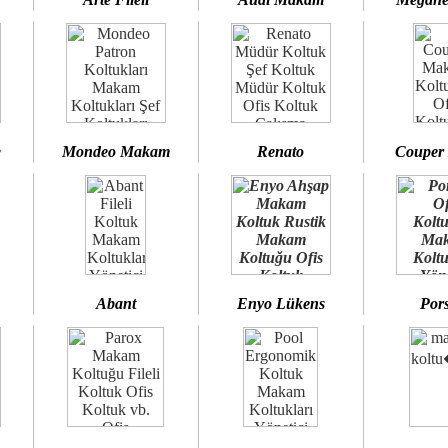
e
Mondeo Makam
Renato
Couper
Abant
Enyo Lükens
Por