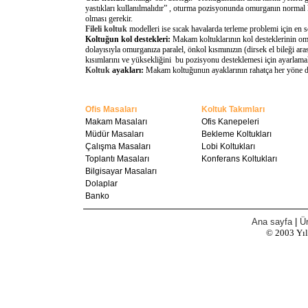
yastıkları kullanılmalıdır” , oturma pozisyonunda omurganın normal 
olması gerekir.
Fileli koltuk
modelleri ise sıcak havalarda terleme problemi için en 
Koltuğun kol destekleri:
Makam koltuklarının kol desteklerinin omu
dolayısıyla omurganıza paralel, önkol kısmınızın (dirsek el bileği a
kısımlarını ve yüksekliğini bu pozisyonu desteklemesi için ayarlamal
Koltuk
ayakları:
Makam koltuğunun ayaklarının rahatça her yöne döne
Ofis Masaları
Koltuk Takımları
Makam Masaları
Ofis Kanepeleri
Müdür Masaları
Bekleme Koltukları
Çalışma Masaları
Lobi Koltukları
Toplantı Masaları
Konferans Koltukları
Bilgisayar Masaları
Dolaplar
Banko
Ana sayfa
|
Ür
© 2003
Yı