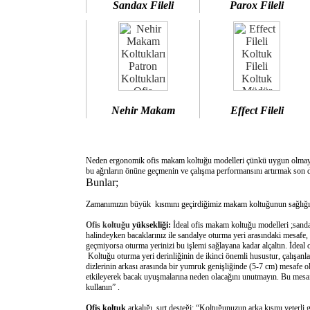
Sandax Fileli
Parox Fileli
Nehir Makam
Effect Fileli
Neden ergonomik ofis makam koltuğu modelleri çünkü uygun olm
bu ağrıların önüne geçmenin ve çalışma performansını artırmak son d
Bunlar;
Zamanımızın büyük kısmını geçirdiğimiz makam koltuğunun sağlığımı
Ofis koltuğu
yüksekliği:
İdeal ofis makam koltuğu modelleri ;sanda
halindeyken bacaklarınız ile sandalye oturma yeri arasındaki mesafe,
geçmiyorsa oturma yerinizi bu işlemi sağlayana kadar alçaltın. İdeal
Koltuğu oturma yeri derinliğinin de ikinci önemli husustur, çalışanla
dizlerinin arkası arasında bir yumruk genişliğinde (5-7 cm) mesafe o
etkileyerek bacak uyuşmalarına neden olacağını unutmayın. Bu mesafe 
kullanın” .
Ofis koltuk
arkalığı sırt desteği: “Koltuğunuzun arka kısmı yeterli 