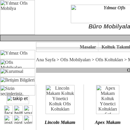
Büro Mobilyala
Masalar
Koltuk Takıml
Ana Sayfa
>
Ofis Mobilyaları
>
Ofis Koltukları
>
O
Çünkü sitemizde bulunan seçkin bürosit, goldsit ve modern makam kol
Ofisinizin dekorasyonunda ergonomi ve kaliteye önem veriyorsanız,
Size yakışan ofis koltuk tasarımına gelin birlikte karar verelim.
Kalite ve ergonomiyi arıyanların tercihi...Yılmaz Büro Mobilya
Lincoln Makam
Apex Makam