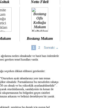
Koltuk
Netto Fileli
 Makam
Bostang Makam
1
2
Sonraki →
 ağrılarına neden olmaktadır ve basit bazı önlemlerle
si gereken temel kuralları vardır.
u seçerken dikkat edilmesi gerekenler:
 “Otururken ayak tabanlarınız yere tam temas
şlikte olmalıdır. Parmaklarınız bu mesafeden rahatça
50 cm olmalı ve bu yükseklik ayarlanabilmelidir” .
ayarak oturduklarında, sandalyenin ön kenarı ile
 sıkıştırmasının bu bölgeden geçen sinirleri
ızın arkasını ve belinizi destekleyen bir yastık
eklemeli, gerekirse bu destek için uygun bel