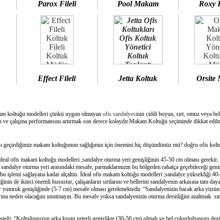
Parox Fileli
Pool Makam
Roxy 
Effect Fileli
Jetta Koltuk
Orsite
am koltuğu modelleri çünkü uygun olmayan
ofis sandalyesi
nin ciddi boyun, sırt, omuz veya bel
 ve çalışma performansını artırmak son derece kolaydır.Makam Koltuğu seçiminde dikkat edilme
geçirdiğimiz makam koltuğunun sağlığımız için önemini hiç düşündünüz mü? doğru ofis koltuğ
deal ofis makam koltuğu modelleri ;sandalye oturma yeri genişliğinin 45-50 cm olması gerekir,
e sandalye oturma yeri arasındaki mesafe, parmaklarınızın bu bölgeden rahatça geçebileceği geni
bu işlemi sağlayana kadar alçaltın. İdeal ofis makam koltuğu modelleri ;sandalye yüksekliği 40-
inin de ikinci önemli husustur, çalışanların sırtlarını ve bellerini sandalyenin arkasına tam day
bir yumruk genişliğinde (5-7 cm) mesafe olması gerekmektedir. “Sandalyenizin bacak arka yüzünü
ına neden olacağını unutmayın. Bu mesafe yoksa sandalyenizin oturma derinliğini azaltmak sırtın
esteği: “Koltuğunuzun arka kısmı yeterli genişlikte (30-50 cm) olmalı ve bel çukurluğunuzu dest