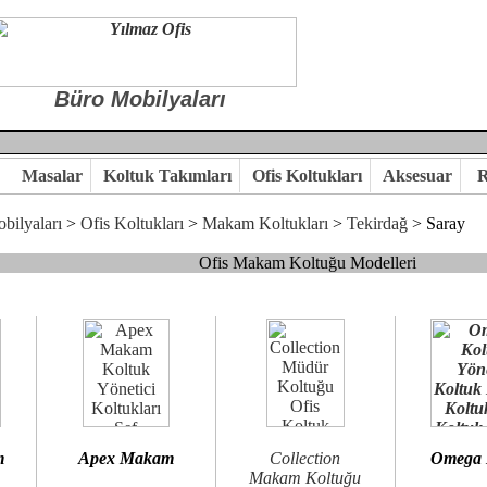
Büro Mobilyaları
Masalar
Koltuk Takımları
Ofis Koltukları
Aksesuar
R
bilyaları
>
Ofis Koltukları
>
Makam Koltukları
>
Tekirdağ
> Saray
Ofis Makam Koltuğu Modelleri
, goldsit ve modern makam koltukları hayal ettiğiniz özgün ofis orta
 kaliteye önem veriyorsanız,makam koltuk modellerimizi incelemenizi
n birlikte karar verelim.
hi...Yılmaz Büro Mobilya
m
Apex Makam
Collection
Omega
Makam Koltuğu