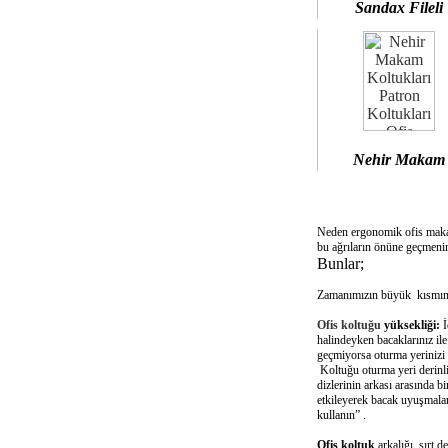
Sandax Fileli
Nehir Makam
Neden ergonomik ofis mak
bu ağrıların önüne geçmenin
Bunlar;
Zamanımızın büyük kısmını 
Ofis koltuğu
yüksekliği:
İ
halindeyken bacaklarınız il
geçmiyorsa oturma yerinizi 
Koltuğu oturma yeri derinliğ
dizlerinin arkası arasında 
etkileyerek bacak uyuşmalar
kullanın” .
Ofis koltuk
arkalığı sırt d