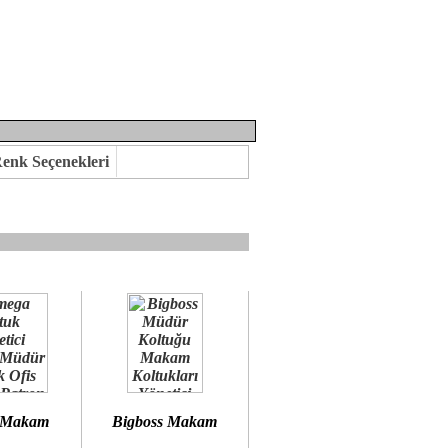
enk Seçenekleri
mına kavuşabilirsiniz.
 öneririz.
 Makam
Bigboss Makam