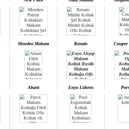
e
Mondeo Makam
Renato
Couper
Abant
Enyo Lükens
Por