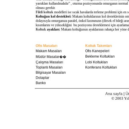
yastıkları kullanılmalıdır” , oturma pozisyonunda omurganın normal 
olması gerekir.
Fileli koltuk
modelleri ise sıcak havalarda terleme problemi için en 
Koltuğun kol destekleri:
Makam koltuklarının kol desteklerinin omu
dolayısıyla omurganıza paralel, önkol kısmınızın (dirsek el bileği a
kısımlarını ve yüksekliğini bu pozisyonu desteklemesi için ayarlamal
Koltuk
ayakları:
Makam koltuğunun ayaklarının rahatça her yöne döne
Ofis Masaları
Koltuk Takımları
Makam Masaları
Ofis Kanepeleri
Bekleme Koltukları
Müdür Masalar��
Çalışma Masaları
Lobi Koltukları
Toplantı Masaları
Konferans Koltukları
Bilgisayar Masaları
Dolaplar
Banko
Ana sayfa
|
Ür
© 2003
Yı