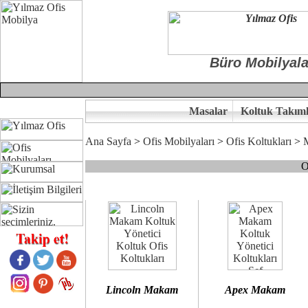
Büro Mobilyala
Masalar
Koltuk Takıml
Ana Sayfa
>
Ofis Mobilyaları
>
Ofis Koltukları
>
O
Çünkü sitemizde bulunan seçkin bürosit, goldsit ve modern makam kol
Ofisinizin dekorasyonunda ergonomi ve kaliteye önem veriyorsanız,
Size yakışan ofis koltuk tasarımına gelin birlikte karar verelim.
Kalite ve ergonomiyi arıyanların tercihi...Yılmaz Büro Mobilya
Lincoln Makam
Apex Makam