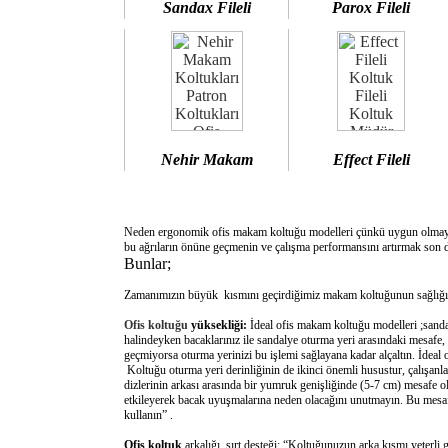
Sandax Fileli
Parox Fileli
Nehir Makam
Effect Fileli
Neden ergonomik ofis makam koltuğu modelleri çünkü uygun olm
bu ağrıların önüne geçmenin ve çalışma performansını artırmak son d
Bunlar;
Zamanımızın büyük kısmını geçirdiğimiz makam koltuğunun sağlığımı
Ofis koltuğu
yüksekliği:
İdeal ofis makam koltuğu modelleri ;sanda
halindeyken bacaklarınız ile sandalye oturma yeri arasındaki mesafe,
geçmiyorsa oturma yerinizi bu işlemi sağlayana kadar alçaltın. İdeal
Koltuğu oturma yeri derinliğinin de ikinci önemli husustur, çalışanla
dizlerinin arkası arasında bir yumruk genişliğinde (5-7 cm) mesafe o
etkileyerek bacak uyuşmalarına neden olacağını unutmayın. Bu mesafe 
kullanın” .
Ofis koltuk
arkalığı sırt desteği: “Koltuğunuzun arka kısmı yeterli 