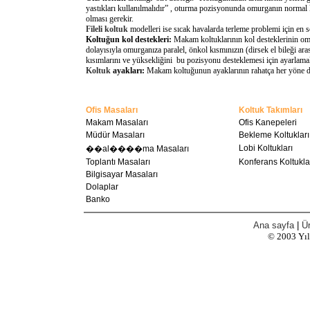
yastıkları kullanılmalıdır” , oturma pozisyonunda omurganın normal 
olması gerekir.
Fileli koltuk
modelleri ise sıcak havalarda terleme problemi için en 
Koltuğun kol destekleri:
Makam koltuklarının kol desteklerinin omu
dolayısıyla omurganıza paralel, önkol kısmınızın (dirsek el bileği a
kısımlarını ve yüksekliğini bu pozisyonu desteklemesi için ayarlamal
Koltuk
ayakları:
Makam koltuğunun ayaklarının rahatça her yöne döne
Ofis Masaları
Koltuk Takımları
Makam Masaları
Ofis Kanepeleri
Müdür Masaları
Bekleme Koltukları
Lobi Koltukları
��al����ma Masaları
Toplantı Masaları
Konferans Koltukla
Bilgisayar Masaları
Dolaplar
Banko
Ana sayfa
|
Ür
© 2003
Yı