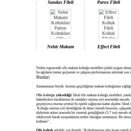
Sandax Fileli
Parox Fileli
Nehir Makam
Effect Fileli
Neden ergonomik ofis makam koltuğu modelleri çünkü uygun olm
bu ağrıların önüne geçmenin ve çalışma performansını artırmak son d
Bunlar;
Zamanımızın büyük kısmını geçirdiğimiz makam koltuğunun sağlığımı
Ofis koltuğu
yüksekliği:
İdeal ofis makam koltuğu modelleri ;sanda
halindeyken bacaklarınız ile sandalye oturma yeri arasındaki mesafe,
geçmiyorsa oturma yerinizi bu işlemi sağlayana kadar alçaltın. İdeal
Koltuğu oturma yeri derinliğinin de ikinci önemli husustur, çalışanla
dizlerinin arkası arasında bir yumruk genişliğinde (5-7 cm) mesafe o
etkileyerek bacak uyuşmalarına neden olacağını unutmayın. Bu mesafe 
kullanın” .
Ofis koltuk
arkalığı sırt desteği: “Koltuğunuzun arka kısmı yeterli 