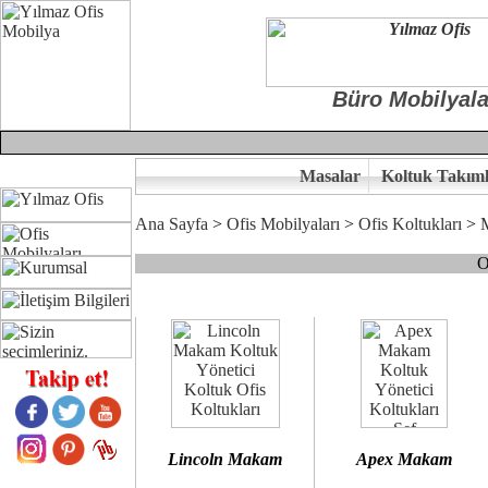
Büro Mobilyala
Masalar
Koltuk Takıml
Ana Sayfa
>
Ofis Mobilyaları
>
Ofis Koltukları
>
O
Çünkü sitemizde bulunan seçkin bürosit, goldsit ve modern makam kol
Ofisinizin dekorasyonunda ergonomi ve kaliteye önem veriyorsanız,
Size yakışan ofis koltuk tasarımına gelin birlikte karar verelim.
Kalite ve ergonomiyi arıyanların tercihi...Yılmaz Büro Mobilya
Lincoln Makam
Apex Makam