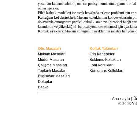
yastıkları kullanılmalıdır” , oturma pozisyonunda omurganın normal 
olması gerekir.
Fileli koltuk
modelleri ise sıcak havalarda terleme problemi için en 
Koltuğun kol destekleri:
Makam koltuklarının kol desteklerinin omu
dolayısıyla omurganıza paralel, önkol kısmınızın (dirsek el bileği a
kısımlarını ve yüksekliğini bu pozisyonu desteklemesi için ayarlamal
Koltuk
ayakları:
Makam koltuğunun ayaklarının rahatça her yöne döne
Ofis Masaları
Koltuk Takımları
Makam Masaları
Ofis Kanepeleri
Müdür Masaları
Bekleme Koltukları
Çalışma Masaları
Lobi Koltukları
Toplantı Masaları
Konferans Koltukları
Bilgisayar Masaları
Dolaplar
Banko
Ana sayfa
|
Ür
© 2003
Yı