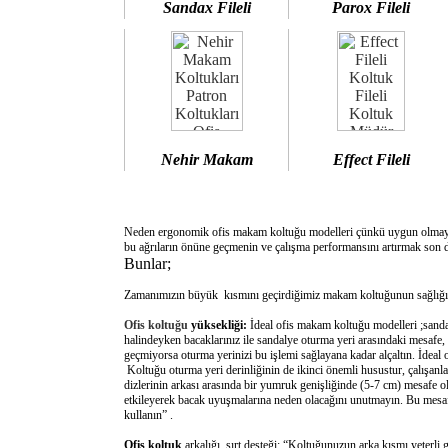
Sandax Fileli
Parox Fileli
Nehir Makam
Effect Fileli
Neden ergonomik ofis makam koltuğu modelleri çünkü uygun olm
bu ağrıların önüne geçmenin ve çalışma performansını artırmak son d
Bunlar;
Zamanımızın büyük kısmını geçirdiğimiz makam koltuğunun sağlığımı
Ofis koltuğu
yüksekliği:
İdeal ofis makam koltuğu modelleri ;sanda
halindeyken bacaklarınız ile sandalye oturma yeri arasındaki mesafe,
geçmiyorsa oturma yerinizi bu işlemi sağlayana kadar alçaltın. İdeal
Koltuğu oturma yeri derinliğinin de ikinci önemli husustur, çalışanla
dizlerinin arkası arasında bir yumruk genişliğinde (5-7 cm) mesafe o
etkileyerek bacak uyuşmalarına neden olacağını unutmayın. Bu mesafe 
kullanın” .
Ofis koltuk
arkalığı sırt desteği: “Koltuğunuzun arka kısmı yeterli 