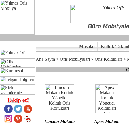
Büro Mobilyala
Masalar
Koltuk Takıml
Ana Sayfa
>
Ofis Mobilyaları
>
Ofis Koltukları
>
O
Çünkü sitemizde bulunan seçkin bürosit, goldsit ve modern makam kol
Ofisinizin dekorasyonunda ergonomi ve kaliteye önem veriyorsanız,
Size yakışan ofis koltuk tasarımına gelin birlikte karar verelim.
Kalite ve ergonomiyi arıyanların tercihi...Yılmaz Büro Mobilya
Lincoln Makam
Apex Makam