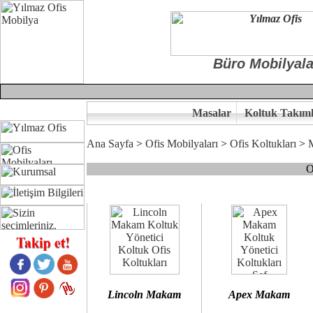
Büro Mobilyala
Masalar
Koltuk Takıml
Ana Sayfa
>
Ofis Mobilyaları
>
Ofis Koltukları
>
O
Çünkü sitemizde bulunan seçkin bürosit, goldsit ve modern makam kol
Ofisinizin dekorasyonunda ergonomi ve kaliteye önem veriyorsanız,
Size yakışan ofis koltuk tasarımına gelin birlikte karar verelim.
Kalite ve ergonomiyi arıyanların tercihi...Yılmaz Büro Mobilya
Lincoln Makam
Apex Makam