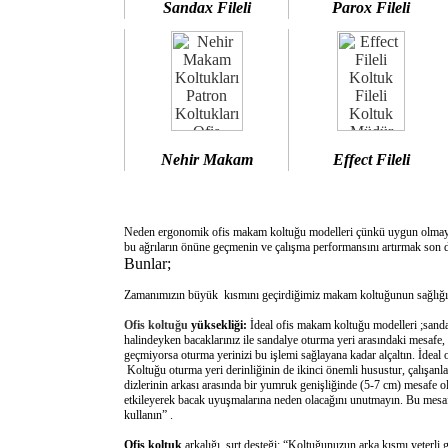
Sandax Fileli
Parox Fileli
Nehir Makam
Effect Fileli
Neden ergonomik ofis makam koltuğu modelleri çünkü uygun olm
bu ağrıların önüne geçmenin ve çalışma performansını artırmak son d
Bunlar;
Zamanımızın büyük kısmını geçirdiğimiz makam koltuğunun sağlığımı
Ofis koltuğu
yüksekliği:
İdeal ofis makam koltuğu modelleri ;sanda
halindeyken bacaklarınız ile sandalye oturma yeri arasındaki mesafe,
geçmiyorsa oturma yerinizi bu işlemi sağlayana kadar alçaltın. İdeal
Koltuğu oturma yeri derinliğinin de ikinci önemli husustur, çalışanla
dizlerinin arkası arasında bir yumruk genişliğinde (5-7 cm) mesafe o
etkileyerek bacak uyuşmalarına neden olacağını unutmayın. Bu mesafe 
kullanın” .
Ofis koltuk
arkalığı sırt desteği: “Koltuğunuzun arka kısmı yeterli 