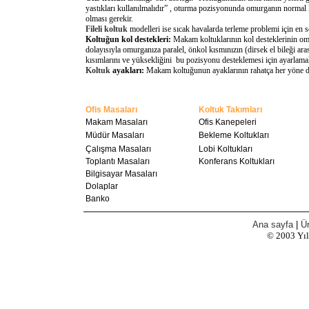
yastıkları kullanılmalıdır” , oturma pozisyonunda omurganın normal 
olması gerekir.
Fileli koltuk
modelleri ise sıcak havalarda terleme problemi için en 
Koltuğun kol destekleri:
Makam koltuklarının kol desteklerinin omu
dolayısıyla omurganıza paralel, önkol kısmınızın (dirsek el bileği a
kısımlarını ve yüksekliğini bu pozisyonu desteklemesi için ayarlamal
Koltuk
ayakları:
Makam koltuğunun ayaklarının rahatça her yöne döne
Ofis Masaları
Koltuk Takımları
Makam Masaları
Ofis Kanepeleri
Müdür Masaları
Bekleme Koltukları
Çalışma Masaları
Lobi Koltukları
Toplantı Masaları
Konferans Koltukları
Bilgisayar Masaları
Dolaplar
Banko
Ana sayfa
|
Ür
© 2003
Yı