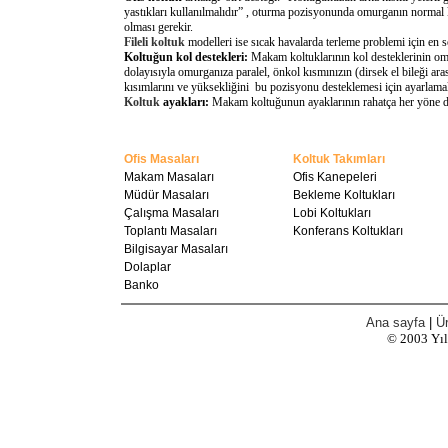
yastıkları kullanılmalıdır” , oturma pozisyonunda omurganın normal 
olması gerekir.
Fileli koltuk
modelleri ise sıcak havalarda terleme problemi için en 
Koltuğun kol destekleri:
Makam koltuklarının kol desteklerinin omu
dolayısıyla omurganıza paralel, önkol kısmınızın (dirsek el bileği a
kısımlarını ve yüksekliğini bu pozisyonu desteklemesi için ayarlamal
Koltuk
ayakları:
Makam koltuğunun ayaklarının rahatça her yöne döne
Ofis Masaları
Koltuk Takımları
Makam Masaları
Ofis Kanepeleri
Müdür Masaları
Bekleme Koltukları
Çalışma Masaları
Lobi Koltukları
Toplantı Masaları
Konferans Koltukları
Bilgisayar Masaları
Dolaplar
Banko
Ana sayfa
|
Ür
© 2003
Yı