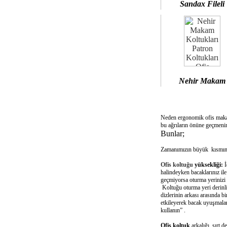
Sandax Fileli
Nehir Makam
Neden ergonomik ofis mak
bu ağrıların önüne geçmenin
Bunlar;
Zamanımızın büyük kısmını 
Ofis koltuğu
yüksekliği:
İ
halindeyken bacaklarınız il
geçmiyorsa oturma yerinizi 
Koltuğu oturma yeri derinliğ
dizlerinin arkası arasında 
etkileyerek bacak uyuşmalar
kullanın” .
Ofis koltuk
arkalığı sırt d