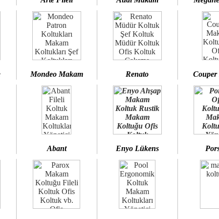
e
Mondeo Makam
Renato
Couper
Abant
Enyo Lükens
Por