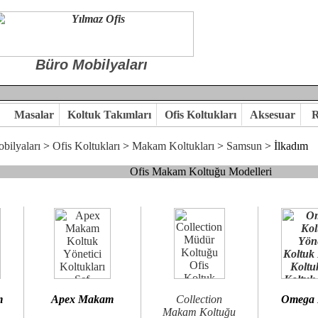
Büro Mobilyaları
Masalar
Koltuk Takımları
Ofis Koltukları
Aksesuar
R
bilyaları
>
Ofis Koltukları
>
Makam Koltukları
>
Samsun
> İlkadım
Ofis Makam Koltuğu Modelleri
, goldsit ve modern makam koltukları hayal ettiğiniz özgün ofis orta
 kaliteye önem veriyorsanız,makam koltuk modellerimizi incelemenizi
n birlikte karar verelim.
hi...Yılmaz Büro Mobilya
m
Apex Makam
Collection
Omega
Makam Koltuğu