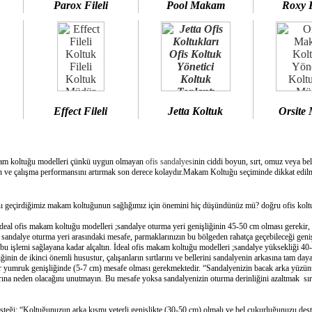
Parox Fileli
Pool Makam
Roxy 
Effect Fileli
Jetta Koltuk
Orsite
am koltuğu modelleri çünkü uygun olmayan
ofis sandalyesi
nin ciddi boyun, sırt, omuz veya bel
 ve çalışma performansını artırmak son derece kolaydır.Makam Koltuğu seçiminde dikkat edilme
geçirdiğimiz makam koltuğunun sağlığımız için önemini hiç düşündünüz mü? doğru ofis koltuğ
deal ofis makam koltuğu modelleri ;sandalye oturma yeri genişliğinin 45-50 cm olması gerekir,
e sandalye oturma yeri arasındaki mesafe, parmaklarınızın bu bölgeden rahatça geçebileceği geni
bu işlemi sağlayana kadar alçaltın. İdeal ofis makam koltuğu modelleri ;sandalye yüksekliği 40-
inin de ikinci önemli husustur, çalışanların sırtlarını ve bellerini sandalyenin arkasına tam day
bir yumruk genişliğinde (5-7 cm) mesafe olması gerekmektedir. “Sandalyenizin bacak arka yüzünü
ına neden olacağını unutmayın. Bu mesafe yoksa sandalyenizin oturma derinliğini azaltmak sırtın
esteği: “Koltuğunuzun arka kısmı yeterli genişlikte (30-50 cm) olmalı ve bel çukurluğunuzu dest