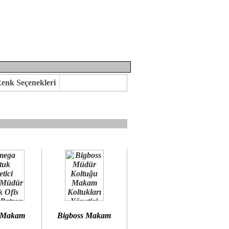
enk Seçenekleri
mına kavuşabilirsiniz.
 öneririz.
 Makam
Bigboss Makam