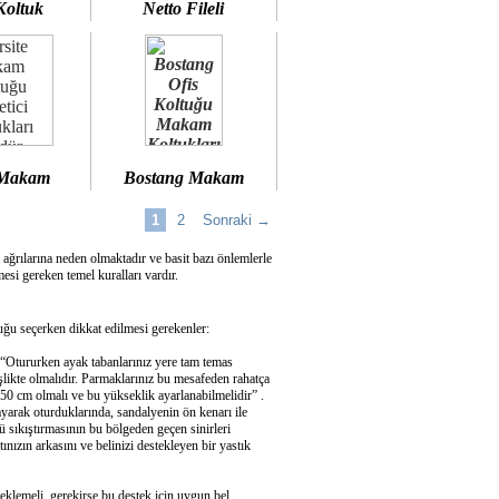
Koltuk
Netto Fileli
 Makam
Bostang Makam
1
2
Sonraki →
 ağrılarına neden olmaktadır ve basit bazı önlemlerle
si gereken temel kuralları vardır.
u seçerken dikkat edilmesi gerekenler:
 “Otururken ayak tabanlarınız yere tam temas
şlikte olmalıdır. Parmaklarınız bu mesafeden rahatça
50 cm olmalı ve bu yükseklik ayarlanabilmelidir” .
ayarak oturduklarında, sandalyenin ön kenarı ile
 sıkıştırmasının bu bölgeden geçen sinirleri
ızın arkasını ve belinizi destekleyen bir yastık
eklemeli, gerekirse bu destek için uygun bel