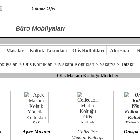
Büro Mobilyaları
Masalar
Koltuk Takımları
Ofis Koltukları
Aksesuar
R
bilyaları
>
Ofis Koltukları
>
Makam Koltukları
>
Sakarya
> Taraklı
Ofis Makam Koltuğu Modelleri
, goldsit ve modern makam koltukları hayal ettiğiniz özgün ofis orta
 kaliteye önem veriyorsanız,makam koltuk modellerimizi incelemenizi
n birlikte karar verelim.
hi...Yılmaz Büro Mobilya
m
Apex Makam
Collection
Omega
Makam Koltuğu