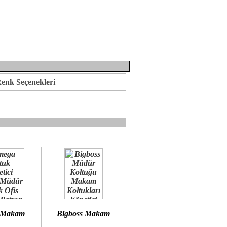
enk Seçenekleri
mına kavuşabilirsiniz.
 öneririz.
 Makam
Bigboss Makam