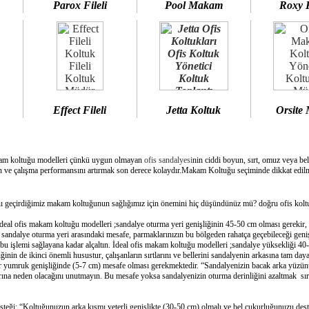
Parox Fileli
Pool Makam
Roxy 
Effect Fileli
Jetta Koltuk
Orsite
am koltuğu modelleri çünkü uygun olmayan
ofis sandalyesi
nin ciddi boyun, sırt, omuz veya bel
 ve çalışma performansını artırmak son derece kolaydır.Makam Koltuğu seçiminde dikkat edilme
geçirdiğimiz makam koltuğunun sağlığımız için önemini hiç düşündünüz mü? doğru ofis koltuğ
deal ofis makam koltuğu modelleri ;sandalye oturma yeri genişliğinin 45-50 cm olması gerekir,
e sandalye oturma yeri arasındaki mesafe, parmaklarınızın bu bölgeden rahatça geçebileceği geni
bu işlemi sağlayana kadar alçaltın. İdeal ofis makam koltuğu modelleri ;sandalye yüksekliği 40-
inin de ikinci önemli husustur, çalışanların sırtlarını ve bellerini sandalyenin arkasına tam day
bir yumruk genişliğinde (5-7 cm) mesafe olması gerekmektedir. “Sandalyenizin bacak arka yüzünü
ına neden olacağını unutmayın. Bu mesafe yoksa sandalyenizin oturma derinliğini azaltmak sırtın
esteği: “Koltuğunuzun arka kısmı yeterli genişlikte (30-50 cm) olmalı ve bel çukurluğunuzu dest