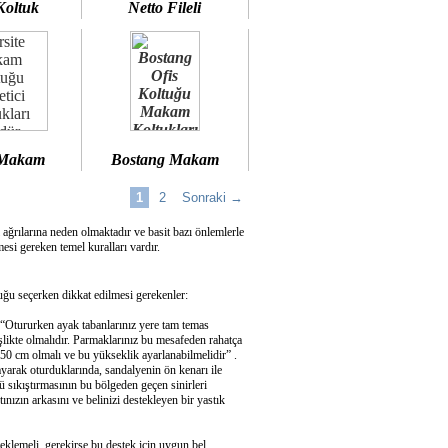
Koltuk
Netto Fileli
 Makam
Bostang Makam
1
2
Sonraki →
 ağrılarına neden olmaktadır ve basit bazı önlemlerle
si gereken temel kuralları vardır.
u seçerken dikkat edilmesi gerekenler:
 “Otururken ayak tabanlarınız yere tam temas
şlikte olmalıdır. Parmaklarınız bu mesafeden rahatça
50 cm olmalı ve bu yükseklik ayarlanabilmelidir” .
ayarak oturduklarında, sandalyenin ön kenarı ile
 sıkıştırmasının bu bölgeden geçen sinirleri
ızın arkasını ve belinizi destekleyen bir yastık
eklemeli, gerekirse bu destek için uygun bel