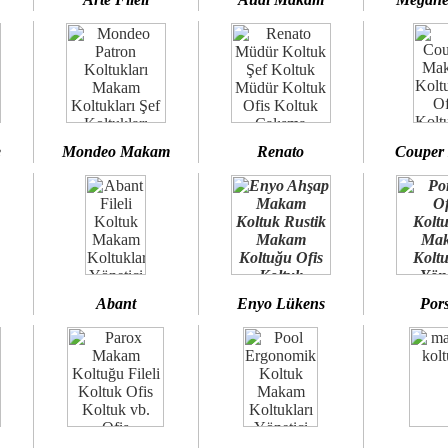
e
Mondeo Makam
Renato
Couper
Abant
Enyo Lükens
Por