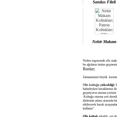
Sandax Fileli
Nehir Makam
Neden ergonomik ofis mak
bu ağrıların önüne geçmenin
Bunlar;
Zamanımızın büyük kısmını 
Ofis koltuğu
yüksekliği:
İ
halindeyken bacaklarınız il
geçmiyorsa oturma yerinizi 
Koltuğu oturma yeri derinliğ
dizlerinin arkası arasında 
etkileyerek bacak uyuşmalar
kullanın” .
Ofis koltuk
arkalığı sırt d