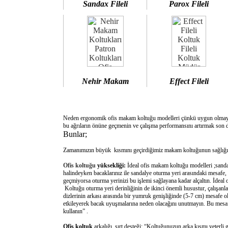
Sandax Fileli
Parox Fileli
Nehir Makam
Effect Fileli
Neden ergonomik ofis makam koltuğu modelleri çünkü uygun olm
bu ağrıların önüne geçmenin ve çalışma performansını artırmak son d
Bunlar;
Zamanımızın büyük kısmını geçirdiğimiz makam koltuğunun sağlığımı
Ofis koltuğu
yüksekliği:
İdeal ofis makam koltuğu modelleri ;sanda
halindeyken bacaklarınız ile sandalye oturma yeri arasındaki mesafe,
geçmiyorsa oturma yerinizi bu işlemi sağlayana kadar alçaltın. İdeal
Koltuğu oturma yeri derinliğinin de ikinci önemli husustur, çalışanla
dizlerinin arkası arasında bir yumruk genişliğinde (5-7 cm) mesafe o
etkileyerek bacak uyuşmalarına neden olacağını unutmayın. Bu mesafe 
kullanın” .
Ofis koltuk
arkalığı sırt desteği: “Koltuğunuzun arka kısmı yeterli 