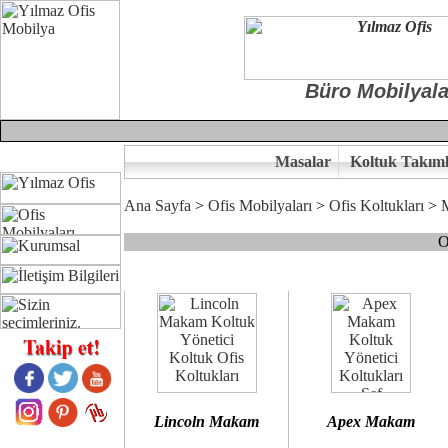
Büro Mobilyala
Masalar
Koltuk Takıml
Ana Sayfa
>
Ofis Mobilyaları
>
Ofis Koltukları
>
O
Çünkü sitemizde bulunan seçkin bürosit, goldsit ve modern makam kol
Ofisinizin dekorasyonunda ergonomi ve kaliteye önem veriyorsanız,
Size yakışan ofis koltuk tasarımına gelin birlikte karar verelim.
Kalite ve ergonomiyi arıyanların tercihi...Yılmaz Büro Mobilya
Lincoln Makam
Apex Makam