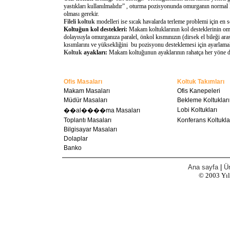
yastıkları kullanılmalıdır” , oturma pozisyonunda omurganın normal 
olması gerekir.
Fileli koltuk
modelleri ise sıcak havalarda terleme problemi için en 
Koltuğun kol destekleri:
Makam koltuklarının kol desteklerinin omu
dolayısıyla omurganıza paralel, önkol kısmınızın (dirsek el bileği a
kısımlarını ve yüksekliğini bu pozisyonu desteklemesi için ayarlamal
Koltuk
ayakları:
Makam koltuğunun ayaklarının rahatça her yöne döne
Ofis Masaları
Koltuk Takımları
Makam Masaları
Ofis Kanepeleri
Müdür Masaları
Bekleme Koltukları
Lobi Koltukları
��al����ma Masaları
Toplantı Masaları
Konferans Koltukla
Bilgisayar Masaları
Dolaplar
Banko
Ana sayfa
|
Ür
© 2003
Yı