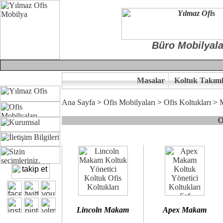
Büro Mobilyala
Masalar
Koltuk Takıml
Ana Sayfa
>
Ofis Mobilyaları
>
Ofis Koltukları
>
O
Çünkü sitemizde bulunan seçkin bürosit, goldsit ve modern makam kol
Ofisinizin dekorasyonunda ergonomi ve kaliteye önem veriyorsanız,
Size yakışan ofis koltuk tasarımına gelin birlikte karar verelim.
Kalite ve ergonomiyi arıyanların tercihi...Yılmaz Büro Mobilya
Lincoln Makam
Apex Makam