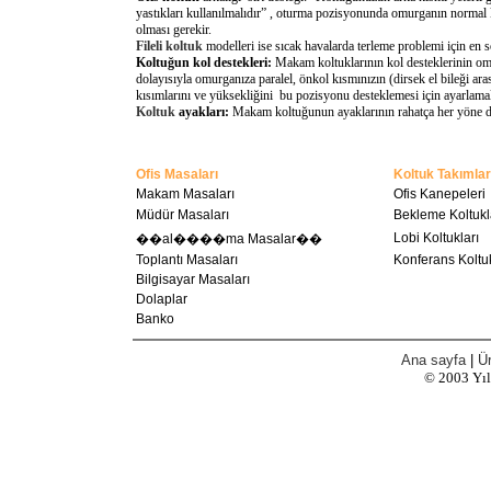
yastıkları kullanılmalıdır” , oturma pozisyonunda omurganın normal 
olması gerekir.
Fileli koltuk
modelleri ise sıcak havalarda terleme problemi için en 
Koltuğun kol destekleri:
Makam koltuklarının kol desteklerinin omu
dolayısıyla omurganıza paralel, önkol kısmınızın (dirsek el bileği a
kısımlarını ve yüksekliğini bu pozisyonu desteklemesi için ayarlamal
Koltuk
ayakları:
Makam koltuğunun ayaklarının rahatça her yöne döne
Ofis Masaları
Koltuk Takımlar
Makam Masaları
Ofis Kanepeleri
Müdür Masaları
Bekleme Koltukl
Lobi Koltukları
��al����ma Masalar��
Toplantı Masaları
Konferans Koltuk
Bilgisayar Masaları
Dolaplar
Banko
Ana sayfa
|
Ür
© 2003
Yı