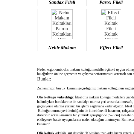
Sandax Fileli
Parox Fileli
Nehir Makam
Effect Fileli
Neden ergonomik ofis makam koltuğu modelleri çünkü uygun olm
bu ağrıların önüne geçmenin ve çalışma performansını artırmak son d
Bunlar;
Zamanımızın büyük kısmını geçirdiğimiz makam koltuğunun sağlığımı
Ofis koltuğu
yüksekliği:
İdeal ofis makam koltuğu modelleri ;sanda
halindeyken bacaklarınız ile sandalye oturma yeri arasındaki mesafe,
geçmiyorsa oturma yerinizi bu işlemi sağlayana kadar alçaltın. İdeal
Koltuğu oturma yeri derinliğinin de ikinci önemli husustur, çalışanla
dizlerinin arkası arasında bir yumruk genişliğinde (5-7 cm) mesafe o
etkileyerek bacak uyuşmalarına neden olacağını unutmayın. Bu mesafe 
kullanın” .
Ofis koltuk
arkalığı sırt desteği: “Koltuğunuzun arka kısmı yeterli 