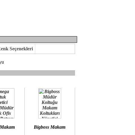
enk Seçenekleri
yu
mına kavuşabilirsiniz.
 öneririz.
 Makam
Bigboss Makam