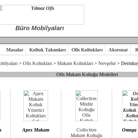
Büro Mobilyaları
Masalar
Koltuk Takımları
Ofis Koltukları
Aksesuar
R
bilyaları
>
Ofis Koltukları
>
Makam Koltukları
>
Nevşehir
> Derinku
Ofis Makam Koltuğu Modelleri
, goldsit ve modern makam koltukları hayal ettiğiniz özgün ofis orta
 kaliteye önem veriyorsanız,makam koltuk modellerimizi incelemenizi
n birlikte karar verelim.
hi...Yılmaz Büro Mobilya
m
Apex Makam
Collection
Omega
Makam Koltuğu