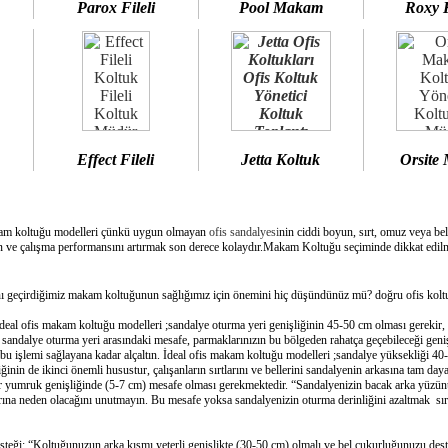
Parox Fileli
Pool Makam
Roxy 
Effect Fileli
Jetta Koltuk
Orsite
am koltuğu modelleri çünkü uygun olmayan
ofis sandalyesi
nin ciddi boyun, sırt, omuz veya bel
 ve çalışma performansını artırmak son derece kolaydır.Makam Koltuğu seçiminde dikkat edilme
geçirdiğimiz makam koltuğunun sağlığımız için önemini hiç düşündünüz mü? doğru ofis koltuğ
deal ofis makam koltuğu modelleri ;sandalye oturma yeri genişliğinin 45-50 cm olması gerekir,
e sandalye oturma yeri arasındaki mesafe, parmaklarınızın bu bölgeden rahatça geçebileceği geni
bu işlemi sağlayana kadar alçaltın. İdeal ofis makam koltuğu modelleri ;sandalye yüksekliği 40-
inin de ikinci önemli husustur, çalışanların sırtlarını ve bellerini sandalyenin arkasına tam day
bir yumruk genişliğinde (5-7 cm) mesafe olması gerekmektedir. “Sandalyenizin bacak arka yüzünü
ına neden olacağını unutmayın. Bu mesafe yoksa sandalyenizin oturma derinliğini azaltmak sırtın
esteği: “Koltuğunuzun arka kısmı yeterli genişlikte (30-50 cm) olmalı ve bel çukurluğunuzu dest