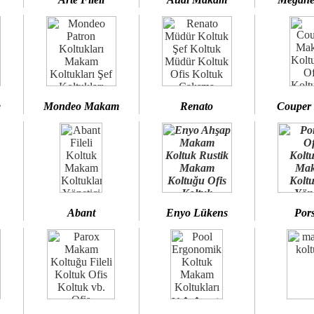
e
Mondeo Makam
Renato
Couper
Abant
Enyo Lükens
Por