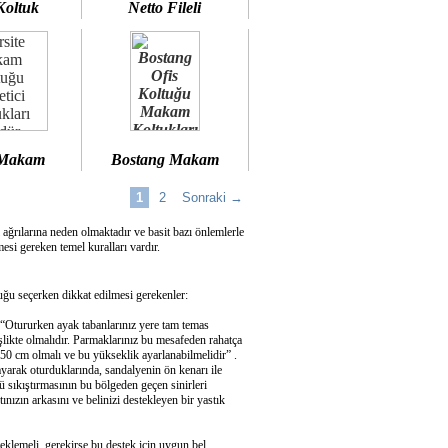
Koltuk
Netto Fileli
 Makam
Bostang Makam
1
2
Sonraki →
 ağrılarına neden olmaktadır ve basit bazı önlemlerle
si gereken temel kuralları vardır.
u seçerken dikkat edilmesi gerekenler:
 “Otururken ayak tabanlarınız yere tam temas
şlikte olmalıdır. Parmaklarınız bu mesafeden rahatça
50 cm olmalı ve bu yükseklik ayarlanabilmelidir” .
ayarak oturduklarında, sandalyenin ön kenarı ile
 sıkıştırmasının bu bölgeden geçen sinirleri
ızın arkasını ve belinizi destekleyen bir yastık
eklemeli, gerekirse bu destek için uygun bel