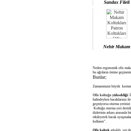
Sandax Fileli
Nehir Makam
Neden ergonomik ofis mak
bu ağrıların önüne geçmenin
Bunlar;
Zamanımızın büyük kısmını 
Ofis koltuğu
yüksekliği:
İ
halindeyken bacaklarınız il
geçmiyorsa oturma yerinizi 
Koltuğu oturma yeri derinliğ
dizlerinin arkası arasında 
etkileyerek bacak uyuşmalar
kullanın” .
Ofis koltuk
arkalığı sırt d