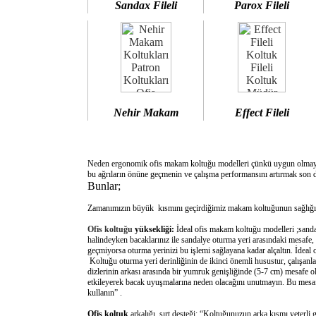
Sandax Fileli
Parox Fileli
Nehir Makam
Effect Fileli
Neden ergonomik ofis makam koltuğu modelleri çünkü uygun olm
bu ağrıların önüne geçmenin ve çalışma performansını artırmak son d
Bunlar;
Zamanımızın büyük kısmını geçirdiğimiz makam koltuğunun sağlığımı
Ofis koltuğu
yüksekliği:
İdeal ofis makam koltuğu modelleri ;sanda
halindeyken bacaklarınız ile sandalye oturma yeri arasındaki mesafe,
geçmiyorsa oturma yerinizi bu işlemi sağlayana kadar alçaltın. İdeal
Koltuğu oturma yeri derinliğinin de ikinci önemli husustur, çalışanla
dizlerinin arkası arasında bir yumruk genişliğinde (5-7 cm) mesafe o
etkileyerek bacak uyuşmalarına neden olacağını unutmayın. Bu mesafe 
kullanın” .
Ofis koltuk
arkalığı sırt desteği: “Koltuğunuzun arka kısmı yeterli 