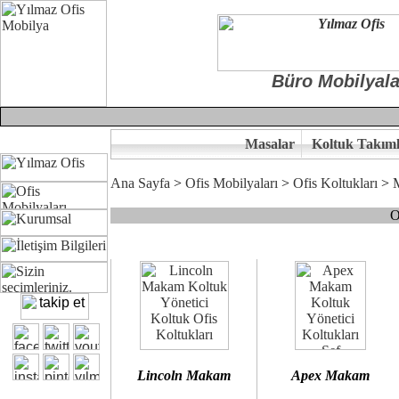
Büro Mobilyala
Masalar
Koltuk Takıml
Ana Sayfa
>
Ofis Mobilyaları
>
Ofis Koltukları
>
O
Çünkü sitemizde bulunan seçkin bürosit, goldsit ve modern makam kol
Ofisinizin dekorasyonunda ergonomi ve kaliteye önem veriyorsanız,
Size yakışan ofis koltuk tasarımına gelin birlikte karar verelim.
Kalite ve ergonomiyi arıyanların tercihi...Yılmaz Büro Mobilya
Lincoln Makam
Apex Makam