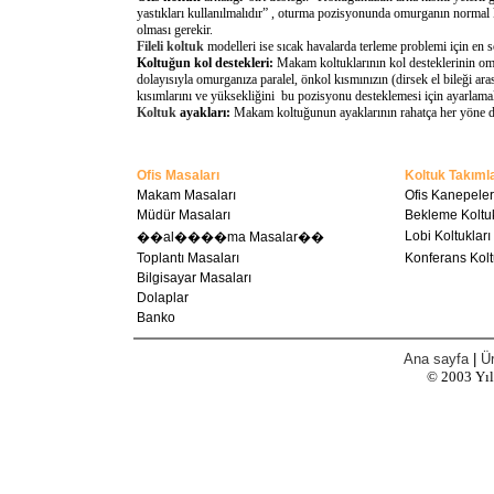
yastıkları kullanılmalıdır” , oturma pozisyonunda omurganın normal 
olması gerekir.
Fileli koltuk
modelleri ise sıcak havalarda terleme problemi için en 
Koltuğun kol destekleri:
Makam koltuklarının kol desteklerinin omu
dolayısıyla omurganıza paralel, önkol kısmınızın (dirsek el bileği a
kısımlarını ve yüksekliğini bu pozisyonu desteklemesi için ayarlamal
Koltuk
ayakları:
Makam koltuğunun ayaklarının rahatça her yöne döne
Ofis Masaları
Koltuk Takımla
Makam Masaları
Ofis Kanepeler
Müdür Masaları
Bekleme Koltuk
Lobi Koltukları
��al����ma Masalar��
Toplantı Masaları
Konferans Kolt
Bilgisayar Masaları
Dolaplar
Banko
Ana sayfa
|
Ür
© 2003
Yı