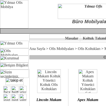
Büro Mobilyala
Masalar
Koltuk Takıml
Ana Sayfa
>
Ofis Mobilyaları
>
Ofis Koltukları
>
O
Çünkü sitemizde bulunan seçkin bürosit, goldsit ve modern makam kol
Ofisinizin dekorasyonunda ergonomi ve kaliteye önem veriyorsanız,
Size yakışan ofis koltuk tasarımına gelin birlikte karar verelim.
Kalite ve ergonomiyi arıyanların tercihi...Yılmaz Büro Mobilya
Lincoln Makam
Apex Makam