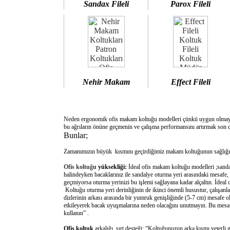
Sandax Fileli
Parox Fileli
Nehir Makam
Effect Fileli
Neden ergonomik ofis makam koltuğu modelleri çünkü uygun olm
bu ağrıların önüne geçmenin ve çalışma performansını artırmak son d
Bunlar;
Zamanımızın büyük kısmını geçirdiğimiz makam koltuğunun sağlığımı
Ofis koltuğu
yüksekliği:
İdeal ofis makam koltuğu modelleri ;sanda
halindeyken bacaklarınız ile sandalye oturma yeri arasındaki mesafe,
geçmiyorsa oturma yerinizi bu işlemi sağlayana kadar alçaltın. İdeal
Koltuğu oturma yeri derinliğinin de ikinci önemli husustur, çalışanla
dizlerinin arkası arasında bir yumruk genişliğinde (5-7 cm) mesafe o
etkileyerek bacak uyuşmalarına neden olacağını unutmayın. Bu mesafe 
kullanın” .
Ofis koltuk
arkalığı sırt desteği: “Koltuğunuzun arka kısmı yeterli 