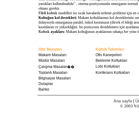
yastıkları kullanılmalıdır” , oturma pozisyonunda omurganın normal 
olması gerekir.
Fileli koltuk
modelleri ise sıcak havalarda terleme problemi için en 
Koltuğun kol destekleri:
Makam koltuklarının kol desteklerinin omu
dolayısıyla omurganıza paralel, önkol kısmınızın (dirsek el bileği a
kısımlarını ve yüksekliğini bu pozisyonu desteklemesi için ayarlamal
Koltuk
ayakları:
Makam koltuğunun ayaklarının rahatça her yöne döne
Ofis Masaları
Koltuk Takımları
Makam Masaları
Ofis Kanepeleri
Müdür Masaları
Bekleme Koltukları
Lobi Koltukları
Çalışma Masalar��
Toplantı Masaları
Konferans Koltukları
Bilgisayar Masaları
Dolaplar
Banko
Ana sayfa
|
Ür
© 2003
Yı