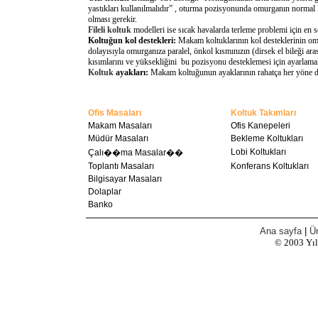
yastıkları kullanılmalıdır” , oturma pozisyonunda omurganın normal 
olması gerekir.
Fileli koltuk
modelleri ise sıcak havalarda terleme problemi için en 
Koltuğun kol destekleri:
Makam koltuklarının kol desteklerinin omu
dolayısıyla omurganıza paralel, önkol kısmınızın (dirsek el bileği a
kısımlarını ve yüksekliğini bu pozisyonu desteklemesi için ayarlamal
Koltuk
ayakları:
Makam koltuğunun ayaklarının rahatça her yöne döne
Ofis Masaları
Koltuk Takımları
Makam Masaları
Ofis Kanepeleri
Müdür Masaları
Bekleme Koltukları
Lobi Koltukları
Çalı��ma Masalar��
Toplantı Masaları
Konferans Koltukları
Bilgisayar Masaları
Dolaplar
Banko
Ana sayfa
|
Ür
© 2003
Yı