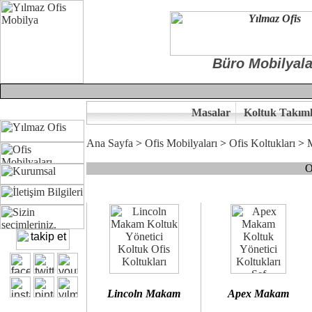
Büro Mobilyala
Masalar
Koltuk Takıml
Ana Sayfa
>
Ofis Mobilyaları
>
Ofis Koltukları
>
O
Çünkü sitemizde bulunan seçkin bürosit, goldsit ve modern makam kol
Ofisinizin dekorasyonunda ergonomi ve kaliteye önem veriyorsanız,
Size yakışan ofis koltuk tasarımına gelin birlikte karar verelim.
Kalite ve ergonomiyi arıyanların tercihi...Yılmaz Büro Mobilya
Lincoln Makam
Apex Makam