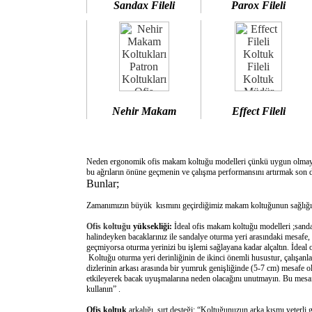
Sandax Fileli
Parox Fileli
Nehir Makam
Effect Fileli
Neden ergonomik ofis makam koltuğu modelleri çünkü uygun olm
bu ağrıların önüne geçmenin ve çalışma performansını artırmak son d
Bunlar;
Zamanımızın büyük kısmını geçirdiğimiz makam koltuğunun sağlığımı
Ofis koltuğu
yüksekliği:
İdeal ofis makam koltuğu modelleri ;sanda
halindeyken bacaklarınız ile sandalye oturma yeri arasındaki mesafe,
geçmiyorsa oturma yerinizi bu işlemi sağlayana kadar alçaltın. İdeal
Koltuğu oturma yeri derinliğinin de ikinci önemli husustur, çalışanla
dizlerinin arkası arasında bir yumruk genişliğinde (5-7 cm) mesafe o
etkileyerek bacak uyuşmalarına neden olacağını unutmayın. Bu mesafe 
kullanın” .
Ofis koltuk
arkalığı sırt desteği: “Koltuğunuzun arka kısmı yeterli 