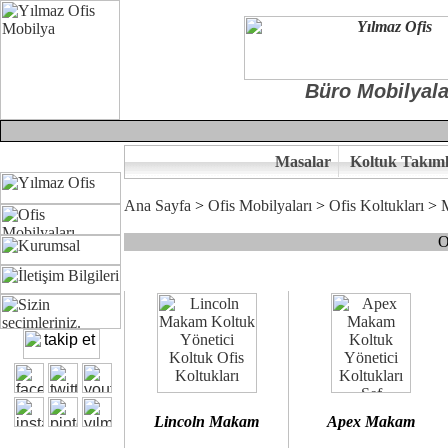
Büro Mobilyala
Masalar
Koltuk Takıml
Ana Sayfa
>
Ofis Mobilyaları
>
Ofis Koltukları
>
O
Çünkü sitemizde bulunan seçkin bürosit, goldsit ve modern makam kol
Ofisinizin dekorasyonunda ergonomi ve kaliteye önem veriyorsanız,
Size yakışan ofis koltuk tasarımına gelin birlikte karar verelim.
Kalite ve ergonomiyi arıyanların tercihi...Yılmaz Büro Mobilya
Lincoln Makam
Apex Makam