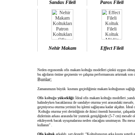
Sandax Fileli
Parox Fileli
Nehir Makam
Effect Fileli
Neden ergonomik ofis makam koltuğu modelleri çünkü uygun olm
bu ağrıların önüne geçmenin ve çalışma performansını artırmak son d
Bunlar;
Zamanımızın büyük kısmını geçirdiğimiz makam koltuğunun sağlığımı
Ofis koltuğu
yüksekliği:
İdeal ofis makam koltuğu modelleri ;sanda
halindeyken bacaklarınız ile sandalye oturma yeri arasındaki mesafe,
geçmiyorsa oturma yerinizi bu işlemi sağlayana kadar alçaltın. İdeal
Koltuğu oturma yeri derinliğinin de ikinci önemli husustur, çalışanla
dizlerinin arkası arasında bir yumruk genişliğinde (5-7 cm) mesafe o
etkileyerek bacak uyuşmalarına neden olacağını unutmayın. Bu mesafe 
kullanın” .
Ofis koltuk
arkalığı sırt desteği: “Koltuğunuzun arka kısmı yeterli 