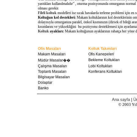
yastıkları kullanılmalıdır” , oturma pozisyonunda omurganın normal 
olması gerekir.
Fileli koltuk
modelleri ise sıcak havalarda terleme problemi için en 
Koltuğun kol destekleri:
Makam koltuklarının kol desteklerinin omu
dolayısıyla omurganıza paralel, önkol kısmınızın (dirsek el bileği a
kısımlarını ve yüksekliğini bu pozisyonu desteklemesi için ayarlamal
Koltuk
ayakları:
Makam koltuğunun ayaklarının rahatça her yöne döne
Ofis Masaları
Koltuk Takımları
Makam Masaları
Ofis Kanepeleri
Bekleme Koltukları
Müdür Masalar��
Çalışma Masaları
Lobi Koltukları
Toplantı Masaları
Konferans Koltukları
Bilgisayar Masaları
Dolaplar
Banko
Ana sayfa
|
Ür
© 2003
Yı