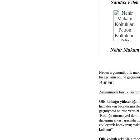
Sandax Fileli
Nehir Makam
Neden ergonomik ofis mak
bu ağrıların önüne geçmenin
Bunlar;
Zamanımızın büyük kısmını 
Ofis koltuğu
yüksekliği:
İ
halindeyken bacaklarınız il
geçmiyorsa oturma yerinizi 
Koltuğu oturma yeri derinliğ
dizlerinin arkası arasında 
etkileyerek bacak uyuşmalar
kullanın” .
Ofis koltuk
arkalığı sırt d