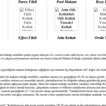
Parox Fileli
Pool Makam
Roxy 
Effect Fileli
Jetta Koltuk
Orsite
am koltuğu modelleri çünkü uygun olmayan
ofis sandalyesi
nin ciddi boyun, sırt, omuz veya bel
 ve çalışma performansını artırmak son derece kolaydır.Makam Koltuğu seçiminde dikkat edilme
geçirdiğimiz makam koltuğunun sağlığımız için önemini hiç düşündünüz mü? doğru ofis koltuğ
deal ofis makam koltuğu modelleri ;sandalye oturma yeri genişliğinin 45-50 cm olması gerekir,
e sandalye oturma yeri arasındaki mesafe, parmaklarınızın bu bölgeden rahatça geçebileceği geni
bu işlemi sağlayana kadar alçaltın. İdeal ofis makam koltuğu modelleri ;sandalye yüksekliği 40-
inin de ikinci önemli husustur, çalışanların sırtlarını ve bellerini sandalyenin arkasına tam day
bir yumruk genişliğinde (5-7 cm) mesafe olması gerekmektedir. “Sandalyenizin bacak arka yüzünü
ına neden olacağını unutmayın. Bu mesafe yoksa sandalyenizin oturma derinliğini azaltmak sırtın
esteği: “Koltuğunuzun arka kısmı yeterli genişlikte (30-50 cm) olmalı ve bel çukurluğunuzu dest