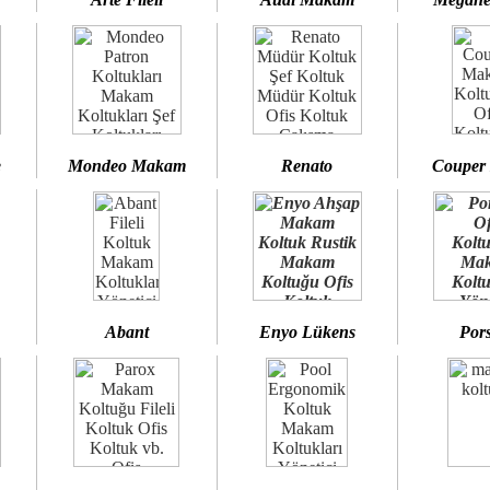
e
Mondeo Makam
Renato
Couper
Abant
Enyo Lükens
Por