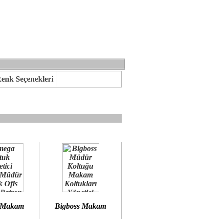
enk Seçenekleri
mına kavuşabilirsiniz.
 öneririz.
 Makam
Bigboss Makam