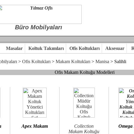
Büro Mobilyaları
Masalar
Koltuk Takımları
Ofis Koltukları
Aksesuar
R
bilyaları
>
Ofis Koltukları
>
Makam Koltukları
>
Manisa
> Salihli
Ofis Makam Koltuğu Modelleri
, goldsit ve modern makam koltukları hayal ettiğiniz özgün ofis orta
 kaliteye önem veriyorsanız,makam koltuk modellerimizi incelemenizi
n birlikte karar verelim.
hi...Yılmaz Büro Mobilya
m
Apex Makam
Collection
Omega
Makam Koltuğu