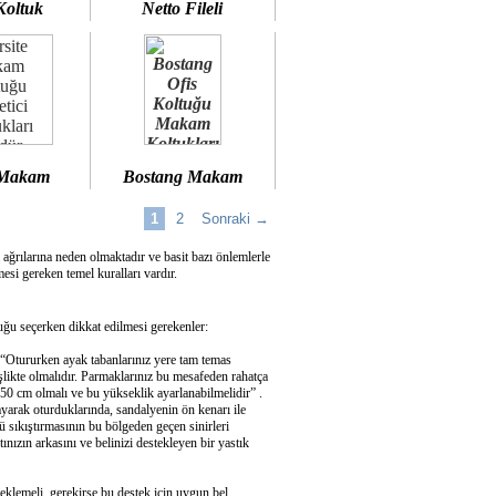
Koltuk
Netto Fileli
 Makam
Bostang Makam
1
2
Sonraki →
 ağrılarına neden olmaktadır ve basit bazı önlemlerle
si gereken temel kuralları vardır.
u seçerken dikkat edilmesi gerekenler:
 “Otururken ayak tabanlarınız yere tam temas
şlikte olmalıdır. Parmaklarınız bu mesafeden rahatça
50 cm olmalı ve bu yükseklik ayarlanabilmelidir” .
ayarak oturduklarında, sandalyenin ön kenarı ile
 sıkıştırmasının bu bölgeden geçen sinirleri
ızın arkasını ve belinizi destekleyen bir yastık
eklemeli, gerekirse bu destek için uygun bel