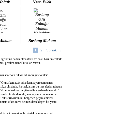
Koltuk
Netto Fileli
 Makam
Bostang Makam
1
2
Sonraki →
 ağrılarına neden olmaktadır ve basit bazı önlemlerle
si gereken temel kuralları vardır.
u seçerken dikkat edilmesi gerekenler:
 “Otururken ayak tabanlarınız yere tam temas
şlikte olmalıdır. Parmaklarınız bu mesafeden rahatça
50 cm olmalı ve bu yükseklik ayarlanabilmelidir” .
ayarak oturduklarında, sandalyenin ön kenarı ile
 sıkıştırmasının bu bölgeden geçen sinirleri
ızın arkasını ve belinizi destekleyen bir yastık
eklemeli, gerekirse bu destek için uygun bel