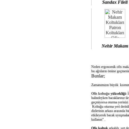
Sandax Fileli
Nehir Makam
Neden ergonomik ofis mak
bu ağrıların önüne geçmenin
Bunlar;
Zamanımızın büyük kısmını 
Ofis koltuğu
yüksekliği:
İ
halindeyken bacaklarınız il
geçmiyorsa oturma yerinizi 
Koltuğu oturma yeri derinliğ
dizlerinin arkası arasında 
etkileyerek bacak uyuşmalar
kullanın” .
Ofis koltuk
arkalığı sırt d