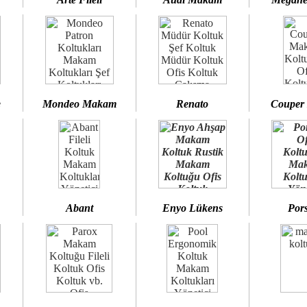
e
Mondeo Makam
Renato
Couper
Abant
Enyo Lükens
Por