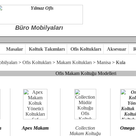
Büro Mobilyaları
Masalar
Koltuk Takımları
Ofis Koltukları
Aksesuar
R
bilyaları
>
Ofis Koltukları
>
Makam Koltukları
>
Manisa
> Kula
Ofis Makam Koltuğu Modelleri
, goldsit ve modern makam koltukları hayal ettiğiniz özgün ofis orta
 kaliteye önem veriyorsanız,makam koltuk modellerimizi incelemenizi
n birlikte karar verelim.
hi...Yılmaz Büro Mobilya
m
Apex Makam
Collection
Omega
Makam Koltuğu