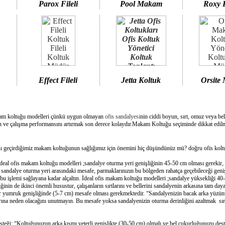
Parox Fileli
Pool Makam
Roxy 
Effect Fileli
Jetta Koltuk
Orsite
am koltuğu modelleri çünkü uygun olmayan
ofis sandalyesi
nin ciddi boyun, sırt, omuz veya bel
 ve çalışma performansını artırmak son derece kolaydır.Makam Koltuğu seçiminde dikkat edilme
geçirdiğimiz makam koltuğunun sağlığımız için önemini hiç düşündünüz mü? doğru ofis koltuğ
deal ofis makam koltuğu modelleri ;sandalye oturma yeri genişliğinin 45-50 cm olması gerekir,
e sandalye oturma yeri arasındaki mesafe, parmaklarınızın bu bölgeden rahatça geçebileceği geni
bu işlemi sağlayana kadar alçaltın. İdeal ofis makam koltuğu modelleri ;sandalye yüksekliği 40-
inin de ikinci önemli husustur, çalışanların sırtlarını ve bellerini sandalyenin arkasına tam day
bir yumruk genişliğinde (5-7 cm) mesafe olması gerekmektedir. “Sandalyenizin bacak arka yüzünü
ına neden olacağını unutmayın. Bu mesafe yoksa sandalyenizin oturma derinliğini azaltmak sırtın
esteği: “Koltuğunuzun arka kısmı yeterli genişlikte (30-50 cm) olmalı ve bel çukurluğunuzu dest