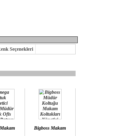
enk Seçenekleri
mına kavuşabilirsiniz.
 öneririz.
 Makam
Bigboss Makam