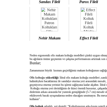
Sandax Fileli
Parox Fileli
Nehir Makam
Effect Fileli
Neden ergonomik ofis makam koltuğu modelleri çünkü uygun olm
bu ağrıların önüne geçmenin ve çalışma performansını artırmak son d
Bunlar;
Zamanımızın büyük kısmını geçirdiğimiz makam koltuğunun sağlığımı
Ofis koltuğu
yüksekliği:
İdeal ofis makam koltuğu modelleri ;sanda
halindeyken bacaklarınız ile sandalye oturma yeri arasındaki mesafe,
geçmiyorsa oturma yerinizi bu işlemi sağlayana kadar alçaltın. İdeal
Koltuğu oturma yeri derinliğinin de ikinci önemli husustur, çalışanla
dizlerinin arkası arasında bir yumruk genişliğinde (5-7 cm) mesafe o
etkileyerek bacak uyuşmalarına neden olacağını unutmayın. Bu mesafe 
kullanın” .
Ofis koltuk
arkalığı sırt desteği: “Koltuğunuzun arka kısmı yeterli 