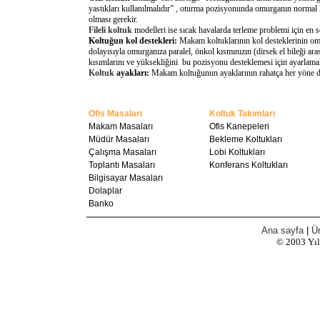
yastıkları kullanılmalıdır” , oturma pozisyonunda omurganın normal 
olması gerekir.
Fileli koltuk
modelleri ise sıcak havalarda terleme problemi için en 
Koltuğun kol destekleri:
Makam koltuklarının kol desteklerinin omu
dolayısıyla omurganıza paralel, önkol kısmınızın (dirsek el bileği a
kısımlarını ve yüksekliğini bu pozisyonu desteklemesi için ayarlamal
Koltuk
ayakları:
Makam koltuğunun ayaklarının rahatça her yöne döne
Ofis Masaları
Koltuk Takımları
Makam Masaları
Ofis Kanepeleri
Müdür Masaları
Bekleme Koltukları
Çalışma Masaları
Lobi Koltukları
Toplantı Masaları
Konferans Koltukları
Bilgisayar Masaları
Dolaplar
Banko
Ana sayfa
|
Ür
© 2003
Yı