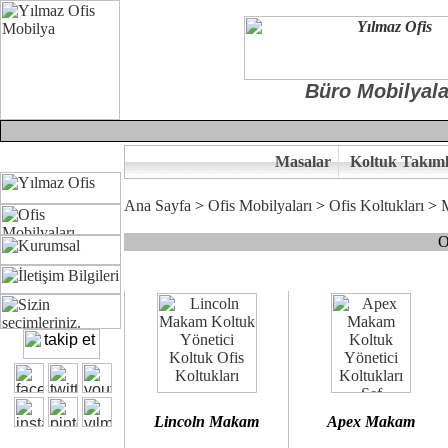
Büro Mobilyala
Masalar
Koltuk Takıml
Ana Sayfa
>
Ofis Mobilyaları
>
Ofis Koltukları
>
O
Çünkü sitemizde bulunan seçkin bürosit, goldsit ve modern makam kol
Ofisinizin dekorasyonunda ergonomi ve kaliteye önem veriyorsanız,
Size yakışan ofis koltuk tasarımına gelin birlikte karar verelim.
Kalite ve ergonomiyi arıyanların tercihi...Yılmaz Büro Mobilya
Lincoln Makam
Apex Makam