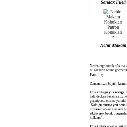
Sandax Fileli
Nehir Makam
Neden ergonomik ofis mak
bu ağrıların önüne geçmenin
Bunlar;
Zamanımızın büyük kısmını 
Ofis koltuğu
yüksekliği:
İ
halindeyken bacaklarınız il
geçmiyorsa oturma yerinizi 
Koltuğu oturma yeri derinliğ
dizlerinin arkası arasında 
etkileyerek bacak uyuşmalar
kullanın” .
Ofis koltuk
arkalığı sırt d