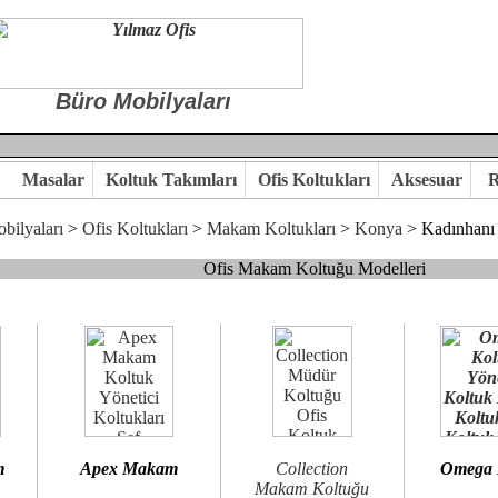
Büro Mobilyaları
Masalar
Koltuk Takımları
Ofis Koltukları
Aksesuar
R
bilyaları
>
Ofis Koltukları
>
Makam Koltukları
>
Konya
> Kadınhanı
Ofis Makam Koltuğu Modelleri
, goldsit ve modern makam koltukları hayal ettiğiniz özgün ofis orta
 kaliteye önem veriyorsanız,makam koltuk modellerimizi incelemenizi
n birlikte karar verelim.
hi...Yılmaz Büro Mobilya
m
Apex Makam
Collection
Omega
Makam Koltuğu