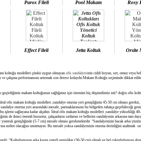
Parox Fileli
Pool Makam
Roxy 
Effect Fileli
Jetta Koltuk
Orsite
am koltuğu modelleri çünkü uygun olmayan
ofis sandalyesi
nin ciddi boyun, sırt, omuz veya bel
 ve çalışma performansını artırmak son derece kolaydır.Makam Koltuğu seçiminde dikkat edilme
geçirdiğimiz makam koltuğunun sağlığımız için önemini hiç düşündünüz mü? doğru ofis koltuğ
deal ofis makam koltuğu modelleri ;sandalye oturma yeri genişliğinin 45-50 cm olması gerekir,
e sandalye oturma yeri arasındaki mesafe, parmaklarınızın bu bölgeden rahatça geçebileceği geni
bu işlemi sağlayana kadar alçaltın. İdeal ofis makam koltuğu modelleri ;sandalye yüksekliği 40-
inin de ikinci önemli husustur, çalışanların sırtlarını ve bellerini sandalyenin arkasına tam day
bir yumruk genişliğinde (5-7 cm) mesafe olması gerekmektedir. “Sandalyenizin bacak arka yüzünü
ına neden olacağını unutmayın. Bu mesafe yoksa sandalyenizin oturma derinliğini azaltmak sırtın
esteği: “Koltuğunuzun arka kısmı yeterli genişlikte (30-50 cm) olmalı ve bel çukurluğunuzu dest