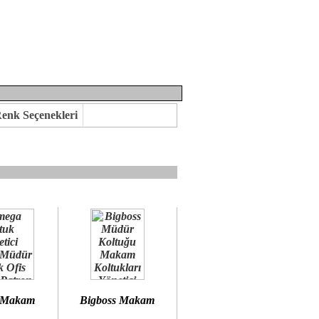
enk Seçenekleri
mına kavuşabilirsiniz.
 öneririz.
 Makam
Bigboss Makam