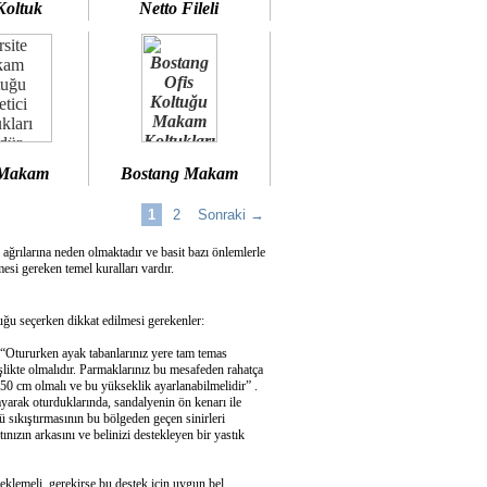
Koltuk
Netto Fileli
 Makam
Bostang Makam
1
2
Sonraki →
 ağrılarına neden olmaktadır ve basit bazı önlemlerle
si gereken temel kuralları vardır.
u seçerken dikkat edilmesi gerekenler:
 “Otururken ayak tabanlarınız yere tam temas
şlikte olmalıdır. Parmaklarınız bu mesafeden rahatça
50 cm olmalı ve bu yükseklik ayarlanabilmelidir” .
ayarak oturduklarında, sandalyenin ön kenarı ile
 sıkıştırmasının bu bölgeden geçen sinirleri
ızın arkasını ve belinizi destekleyen bir yastık
eklemeli, gerekirse bu destek için uygun bel