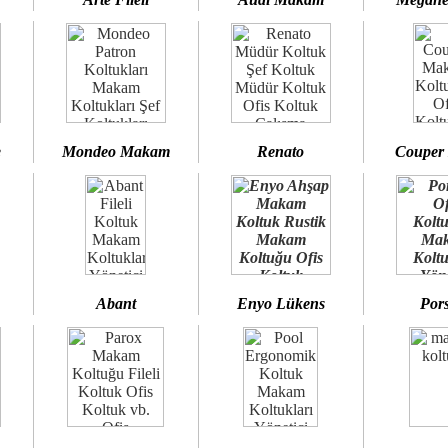
e
Mondeo Makam
Renato
Couper
Abant
Enyo Lükens
Por