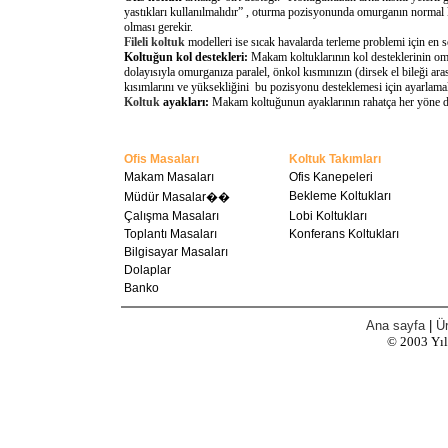
yastıkları kullanılmalıdır” , oturma pozisyonunda omurganın normal 
olması gerekir.
Fileli koltuk
modelleri ise sıcak havalarda terleme problemi için en 
Koltuğun kol destekleri:
Makam koltuklarının kol desteklerinin omu
dolayısıyla omurganıza paralel, önkol kısmınızın (dirsek el bileği a
kısımlarını ve yüksekliğini bu pozisyonu desteklemesi için ayarlamal
Koltuk
ayakları:
Makam koltuğunun ayaklarının rahatça her yöne döne
Ofis Masaları
Koltuk Takımları
Makam Masaları
Ofis Kanepeleri
Bekleme Koltukları
Müdür Masalar��
Çalışma Masaları
Lobi Koltukları
Toplantı Masaları
Konferans Koltukları
Bilgisayar Masaları
Dolaplar
Banko
Ana sayfa
|
Ür
© 2003
Yı