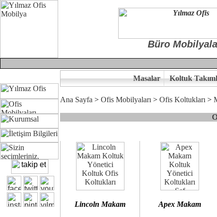
Büro Mobilyala
Masalar
Koltuk Takıml
Ana Sayfa
>
Ofis Mobilyaları
>
Ofis Koltukları
>
O
Çünkü sitemizde bulunan seçkin bürosit, goldsit ve modern makam kol
Ofisinizin dekorasyonunda ergonomi ve kaliteye önem veriyorsanız,
Size yakışan ofis koltuk tasarımına gelin birlikte karar verelim.
Kalite ve ergonomiyi arıyanların tercihi...Yılmaz Büro Mobilya
Lincoln Makam
Apex Makam