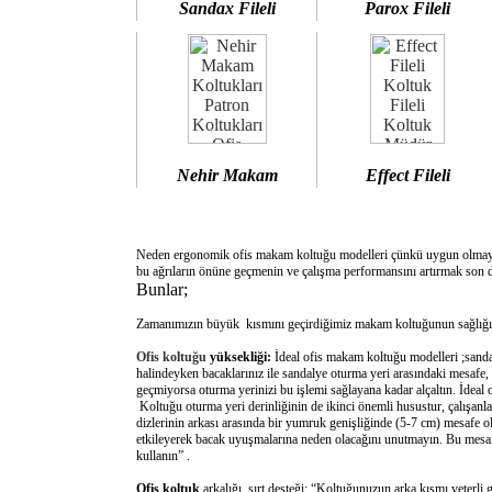
Sandax Fileli
Parox Fileli
Nehir Makam
Effect Fileli
Neden ergonomik ofis makam koltuğu modelleri çünkü uygun olm
bu ağrıların önüne geçmenin ve çalışma performansını artırmak son d
Bunlar;
Zamanımızın büyük kısmını geçirdiğimiz makam koltuğunun sağlığımı
Ofis koltuğu
yüksekliği:
İdeal ofis makam koltuğu modelleri ;sanda
halindeyken bacaklarınız ile sandalye oturma yeri arasındaki mesafe,
geçmiyorsa oturma yerinizi bu işlemi sağlayana kadar alçaltın. İdeal
Koltuğu oturma yeri derinliğinin de ikinci önemli husustur, çalışanla
dizlerinin arkası arasında bir yumruk genişliğinde (5-7 cm) mesafe o
etkileyerek bacak uyuşmalarına neden olacağını unutmayın. Bu mesafe 
kullanın” .
Ofis koltuk
arkalığı sırt desteği: “Koltuğunuzun arka kısmı yeterli 