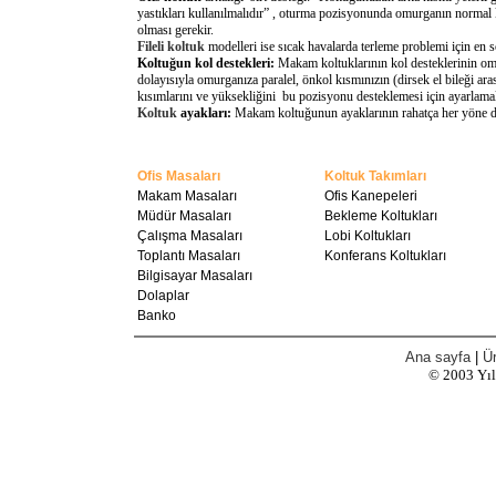
yastıkları kullanılmalıdır” , oturma pozisyonunda omurganın normal 
olması gerekir.
Fileli koltuk
modelleri ise sıcak havalarda terleme problemi için en 
Koltuğun kol destekleri:
Makam koltuklarının kol desteklerinin omu
dolayısıyla omurganıza paralel, önkol kısmınızın (dirsek el bileği a
kısımlarını ve yüksekliğini bu pozisyonu desteklemesi için ayarlamal
Koltuk
ayakları:
Makam koltuğunun ayaklarının rahatça her yöne döne
Ofis Masaları
Koltuk Takımları
Makam Masaları
Ofis Kanepeleri
Müdür Masaları
Bekleme Koltukları
Çalışma Masaları
Lobi Koltukları
Toplantı Masaları
Konferans Koltukları
Bilgisayar Masaları
Dolaplar
Banko
Ana sayfa
|
Ür
© 2003
Yı