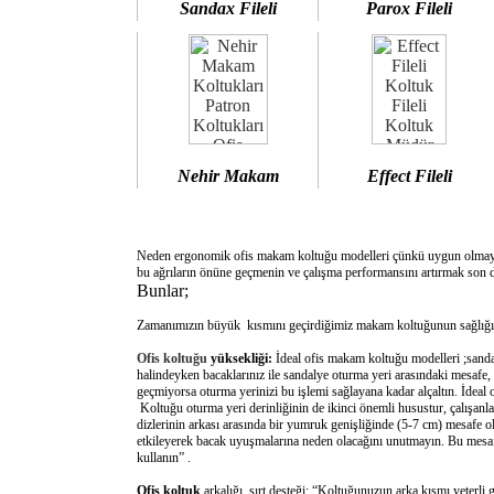
Sandax Fileli
Parox Fileli
Nehir Makam
Effect Fileli
Neden ergonomik ofis makam koltuğu modelleri çünkü uygun olm
bu ağrıların önüne geçmenin ve çalışma performansını artırmak son d
Bunlar;
Zamanımızın büyük kısmını geçirdiğimiz makam koltuğunun sağlığımı
Ofis koltuğu
yüksekliği:
İdeal ofis makam koltuğu modelleri ;sanda
halindeyken bacaklarınız ile sandalye oturma yeri arasındaki mesafe,
geçmiyorsa oturma yerinizi bu işlemi sağlayana kadar alçaltın. İdeal
Koltuğu oturma yeri derinliğinin de ikinci önemli husustur, çalışanla
dizlerinin arkası arasında bir yumruk genişliğinde (5-7 cm) mesafe o
etkileyerek bacak uyuşmalarına neden olacağını unutmayın. Bu mesafe 
kullanın” .
Ofis koltuk
arkalığı sırt desteği: “Koltuğunuzun arka kısmı yeterli 