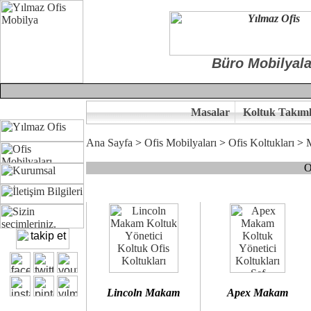
Büro Mobilyala
Masalar
Koltuk Takıml
Ana Sayfa
>
Ofis Mobilyaları
>
Ofis Koltukları
>
O
Çünkü sitemizde bulunan seçkin bürosit, goldsit ve modern makam kol
Ofisinizin dekorasyonunda ergonomi ve kaliteye önem veriyorsanız,
Size yakışan ofis koltuk tasarımına gelin birlikte karar verelim.
Kalite ve ergonomiyi arıyanların tercihi...Yılmaz Büro Mobilya
Lincoln Makam
Apex Makam