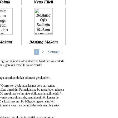
Koltuk
Netto Fileli
 Makam
Bostang Makam
1
2
Sonraki →
 ağrılarına neden olmaktadır ve basit bazı önlemlerle
si gereken temel kuralları vardır.
u seçerken dikkat edilmesi gerekenler:
 “Otururken ayak tabanlarınız yere tam temas
şlikte olmalıdır. Parmaklarınız bu mesafeden rahatça
50 cm olmalı ve bu yükseklik ayarlanabilmelidir” .
ayarak oturduklarında, sandalyenin ön kenarı ile
 sıkıştırmasının bu bölgeden geçen sinirleri
ızın arkasını ve belinizi destekleyen bir yastık
eklemeli, gerekirse bu destek için uygun bel