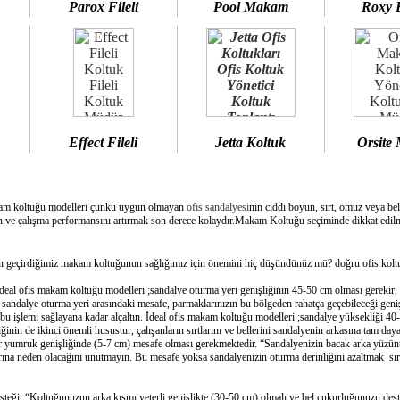
Parox Fileli
Pool Makam
Roxy 
Effect Fileli
Jetta Koltuk
Orsite
am koltuğu modelleri çünkü uygun olmayan
ofis sandalyesi
nin ciddi boyun, sırt, omuz veya bel
 ve çalışma performansını artırmak son derece kolaydır.Makam Koltuğu seçiminde dikkat edilme
geçirdiğimiz makam koltuğunun sağlığımız için önemini hiç düşündünüz mü? doğru ofis koltuğ
deal ofis makam koltuğu modelleri ;sandalye oturma yeri genişliğinin 45-50 cm olması gerekir,
e sandalye oturma yeri arasındaki mesafe, parmaklarınızın bu bölgeden rahatça geçebileceği geni
bu işlemi sağlayana kadar alçaltın. İdeal ofis makam koltuğu modelleri ;sandalye yüksekliği 40-
inin de ikinci önemli husustur, çalışanların sırtlarını ve bellerini sandalyenin arkasına tam day
bir yumruk genişliğinde (5-7 cm) mesafe olması gerekmektedir. “Sandalyenizin bacak arka yüzünü
ına neden olacağını unutmayın. Bu mesafe yoksa sandalyenizin oturma derinliğini azaltmak sırtın
esteği: “Koltuğunuzun arka kısmı yeterli genişlikte (30-50 cm) olmalı ve bel çukurluğunuzu dest