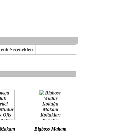
enk Seçenekleri
mına kavuşabilirsiniz.
 öneririz.
 Makam
Bigboss Makam