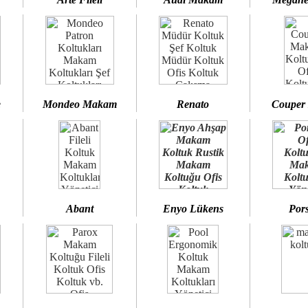
e
Mondeo Makam
Renato
Couper
Abant
Enyo Lükens
Por