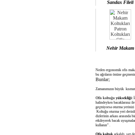
Sandax Fileli
Nehir Makam
Neden ergonomik ofis mak
bu ağrıların önüne geçmenin
Bunlar;
Zamanımızın büyük kısmını 
Ofis koltuğu
yüksekliği:
İ
halindeyken bacaklarınız il
geçmiyorsa oturma yerinizi 
Koltuğu oturma yeri derinliğ
dizlerinin arkası arasında 
etkileyerek bacak uyuşmalar
kullanın” .
Ofis koltuk
arkalığı sırt d