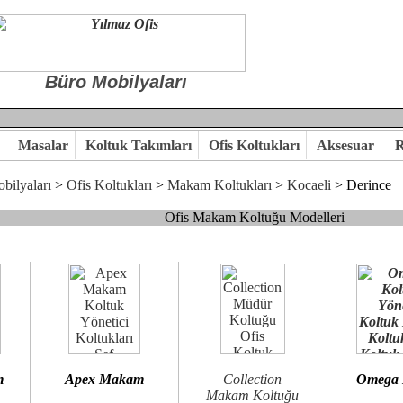
Büro Mobilyaları
Masalar
Koltuk Takımları
Ofis Koltukları
Aksesuar
R
bilyaları
>
Ofis Koltukları
>
Makam Koltukları
>
Kocaeli
> Derince
Ofis Makam Koltuğu Modelleri
, goldsit ve modern makam koltukları hayal ettiğiniz özgün ofis orta
 kaliteye önem veriyorsanız,makam koltuk modellerimizi incelemenizi
n birlikte karar verelim.
hi...Yılmaz Büro Mobilya
m
Apex Makam
Collection
Omega
Makam Koltuğu