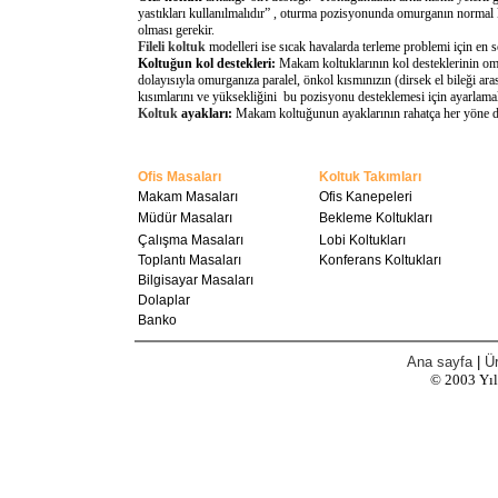
yastıkları kullanılmalıdır” , oturma pozisyonunda omurganın normal 
olması gerekir.
Fileli koltuk
modelleri ise sıcak havalarda terleme problemi için en 
Koltuğun kol destekleri:
Makam koltuklarının kol desteklerinin omu
dolayısıyla omurganıza paralel, önkol kısmınızın (dirsek el bileği a
kısımlarını ve yüksekliğini bu pozisyonu desteklemesi için ayarlamal
Koltuk
ayakları:
Makam koltuğunun ayaklarının rahatça her yöne döne
Ofis Masaları
Koltuk Takımları
Makam Masaları
Ofis Kanepeleri
Müdür Masaları
Bekleme Koltukları
Çalışma Masaları
Lobi Koltukları
Toplantı Masaları
Konferans Koltukları
Bilgisayar Masaları
Dolaplar
Banko
Ana sayfa
|
Ür
© 2003
Yı