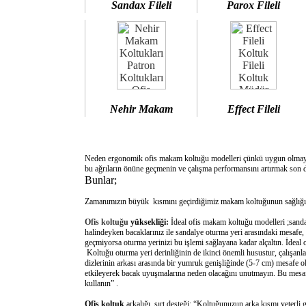
Sandax Fileli
Parox Fileli
Nehir Makam
Effect Fileli
Neden ergonomik ofis makam koltuğu modelleri çünkü uygun olm
bu ağrıların önüne geçmenin ve çalışma performansını artırmak son d
Bunlar;
Zamanımızın büyük kısmını geçirdiğimiz makam koltuğunun sağlığımı
Ofis koltuğu
yüksekliği:
İdeal ofis makam koltuğu modelleri ;sanda
halindeyken bacaklarınız ile sandalye oturma yeri arasındaki mesafe,
geçmiyorsa oturma yerinizi bu işlemi sağlayana kadar alçaltın. İdeal
Koltuğu oturma yeri derinliğinin de ikinci önemli husustur, çalışanla
dizlerinin arkası arasında bir yumruk genişliğinde (5-7 cm) mesafe o
etkileyerek bacak uyuşmalarına neden olacağını unutmayın. Bu mesafe 
kullanın” .
Ofis koltuk
arkalığı sırt desteği: “Koltuğunuzun arka kısmı yeterli 