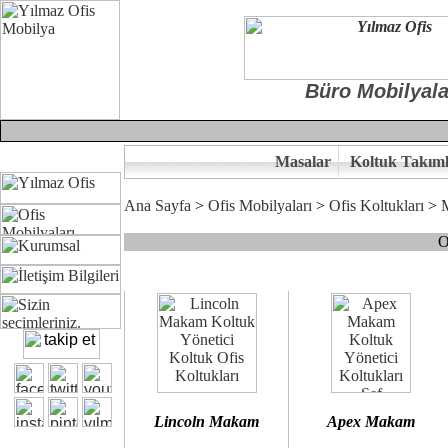
Büro Mobilyala
Masalar
Koltuk Takıml
Ana Sayfa
>
Ofis Mobilyaları
>
Ofis Koltukları
>
O
Çünkü sitemizde bulunan seçkin bürosit, goldsit ve modern makam kol
Ofisinizin dekorasyonunda ergonomi ve kaliteye önem veriyorsanız,
Size yakışan ofis koltuk tasarımına gelin birlikte karar verelim.
Kalite ve ergonomiyi arıyanların tercihi...Yılmaz Büro Mobilya
Lincoln Makam
Apex Makam