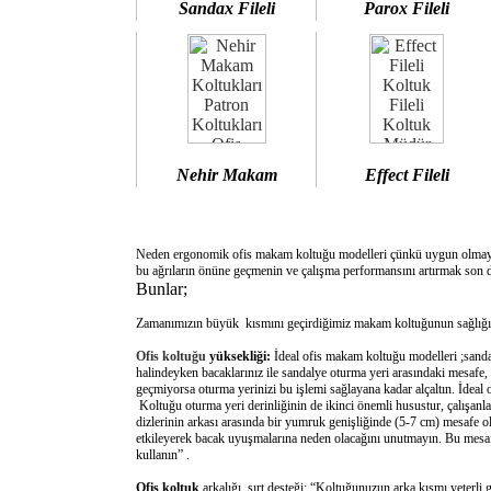
Sandax Fileli
Parox Fileli
Nehir Makam
Effect Fileli
Neden ergonomik ofis makam koltuğu modelleri çünkü uygun olm
bu ağrıların önüne geçmenin ve çalışma performansını artırmak son d
Bunlar;
Zamanımızın büyük kısmını geçirdiğimiz makam koltuğunun sağlığımı
Ofis koltuğu
yüksekliği:
İdeal ofis makam koltuğu modelleri ;sanda
halindeyken bacaklarınız ile sandalye oturma yeri arasındaki mesafe,
geçmiyorsa oturma yerinizi bu işlemi sağlayana kadar alçaltın. İdeal
Koltuğu oturma yeri derinliğinin de ikinci önemli husustur, çalışanla
dizlerinin arkası arasında bir yumruk genişliğinde (5-7 cm) mesafe o
etkileyerek bacak uyuşmalarına neden olacağını unutmayın. Bu mesafe 
kullanın” .
Ofis koltuk
arkalığı sırt desteği: “Koltuğunuzun arka kısmı yeterli 