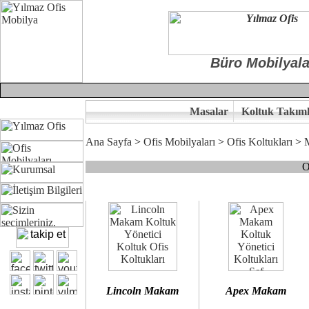
Büro Mobilyala
Masalar
Koltuk Takıml
Ana Sayfa
>
Ofis Mobilyaları
>
Ofis Koltukları
>
O
Çünkü sitemizde bulunan seçkin bürosit, goldsit ve modern makam kol
Ofisinizin dekorasyonunda ergonomi ve kaliteye önem veriyorsanız,
Size yakışan ofis koltuk tasarımına gelin birlikte karar verelim.
Kalite ve ergonomiyi arıyanların tercihi...Yılmaz Büro Mobilya
Lincoln Makam
Apex Makam