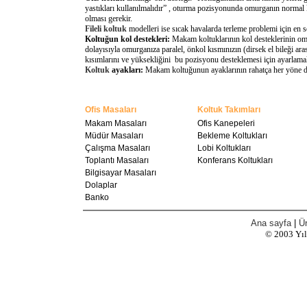
yastıkları kullanılmalıdır” , oturma pozisyonunda omurganın normal 
olması gerekir.
Fileli koltuk
modelleri ise sıcak havalarda terleme problemi için en 
Koltuğun kol destekleri:
Makam koltuklarının kol desteklerinin omu
dolayısıyla omurganıza paralel, önkol kısmınızın (dirsek el bileği a
kısımlarını ve yüksekliğini bu pozisyonu desteklemesi için ayarlamal
Koltuk
ayakları:
Makam koltuğunun ayaklarının rahatça her yöne döne
Ofis Masaları
Koltuk Takımları
Makam Masaları
Ofis Kanepeleri
Müdür Masaları
Bekleme Koltukları
Çalışma Masaları
Lobi Koltukları
Toplantı Masaları
Konferans Koltukları
Bilgisayar Masaları
Dolaplar
Banko
Ana sayfa
|
Ür
© 2003
Yı