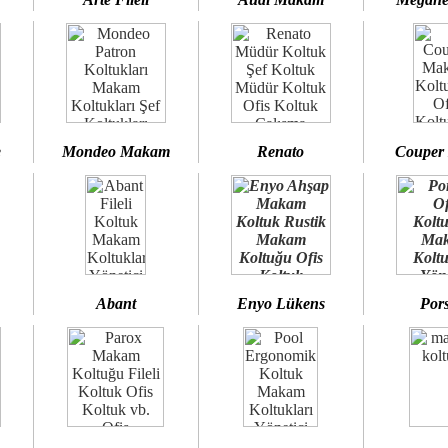
e
Mondeo Makam
Renato
Couper
Abant
Enyo Lükens
Por