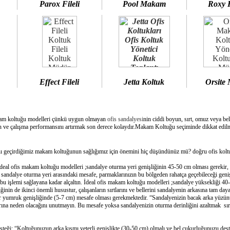
Parox Fileli
Pool Makam
Roxy 
Effect Fileli
Jetta Koltuk
Orsite
am koltuğu modelleri çünkü uygun olmayan
ofis sandalyesi
nin ciddi boyun, sırt, omuz veya bel
 ve çalışma performansını artırmak son derece kolaydır.Makam Koltuğu seçiminde dikkat edilme
geçirdiğimiz makam koltuğunun sağlığımız için önemini hiç düşündünüz mü? doğru ofis koltuğ
deal ofis makam koltuğu modelleri ;sandalye oturma yeri genişliğinin 45-50 cm olması gerekir,
e sandalye oturma yeri arasındaki mesafe, parmaklarınızın bu bölgeden rahatça geçebileceği geni
bu işlemi sağlayana kadar alçaltın. İdeal ofis makam koltuğu modelleri ;sandalye yüksekliği 40-
inin de ikinci önemli husustur, çalışanların sırtlarını ve bellerini sandalyenin arkasına tam day
bir yumruk genişliğinde (5-7 cm) mesafe olması gerekmektedir. “Sandalyenizin bacak arka yüzünü
ına neden olacağını unutmayın. Bu mesafe yoksa sandalyenizin oturma derinliğini azaltmak sırtın
esteği: “Koltuğunuzun arka kısmı yeterli genişlikte (30-50 cm) olmalı ve bel çukurluğunuzu dest