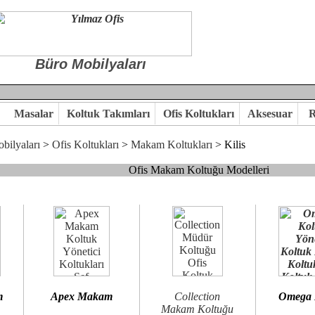
Büro Mobilyaları
Masalar
Koltuk Takımları
Ofis Koltukları
Aksesuar
R
bilyaları
>
Ofis Koltukları
>
Makam Koltukları
> Kilis
Ofis Makam Koltuğu Modelleri
, goldsit ve modern makam koltukları hayal ettiğiniz özgün ofis orta
 kaliteye önem veriyorsanız,makam koltuk modellerimizi incelemenizi
n birlikte karar verelim.
hi...Yılmaz Büro Mobilya
m
Apex Makam
Collection
Omega
Makam Koltuğu