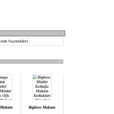
enk Seçenekleri
mına kavuşabilirsiniz.
 öneririz.
 Makam
Bigboss Makam