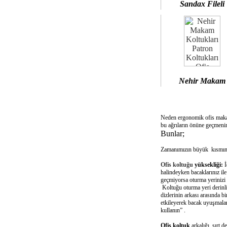
Sandax Fileli
Nehir Makam
Neden ergonomik ofis mak
bu ağrıların önüne geçmenin
Bunlar;
Zamanımızın büyük kısmını 
Ofis koltuğu
yüksekliği:
İ
halindeyken bacaklarınız il
geçmiyorsa oturma yerinizi 
Koltuğu oturma yeri derinliğ
dizlerinin arkası arasında 
etkileyerek bacak uyuşmalar
kullanın” .
Ofis koltuk
arkalığı sırt d