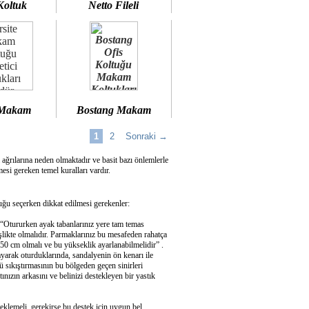
Koltuk
Netto Fileli
 Makam
Bostang Makam
1
2
Sonraki →
 ağrılarına neden olmaktadır ve basit bazı önlemlerle
si gereken temel kuralları vardır.
u seçerken dikkat edilmesi gerekenler:
 “Otururken ayak tabanlarınız yere tam temas
şlikte olmalıdır. Parmaklarınız bu mesafeden rahatça
50 cm olmalı ve bu yükseklik ayarlanabilmelidir” .
ayarak oturduklarında, sandalyenin ön kenarı ile
 sıkıştırmasının bu bölgeden geçen sinirleri
ızın arkasını ve belinizi destekleyen bir yastık
eklemeli, gerekirse bu destek için uygun bel