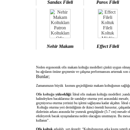
Sandax Fileli
Parox Fileli
Nehir Makam
Effect Fileli
Neden ergonomik ofis makam koltuğu modelleri çünkü uygun olm
bu ağrıların önüne geçmenin ve çalışma performansını artırmak son d
Bunlar;
Zamanımızın büyük kısmını geçirdiğimiz makam koltuğunun sağlığımı
Ofis koltuğu
yüksekliği:
İdeal ofis makam koltuğu modelleri ;sanda
halindeyken bacaklarınız ile sandalye oturma yeri arasındaki mesafe,
geçmiyorsa oturma yerinizi bu işlemi sağlayana kadar alçaltın. İdeal
Koltuğu oturma yeri derinliğinin de ikinci önemli husustur, çalışanla
dizlerinin arkası arasında bir yumruk genişliğinde (5-7 cm) mesafe o
etkileyerek bacak uyuşmalarına neden olacağını unutmayın. Bu mesafe 
kullanın” .
Ofis koltuk
arkalığı sırt desteği: “Koltuğunuzun arka kısmı yeterli 