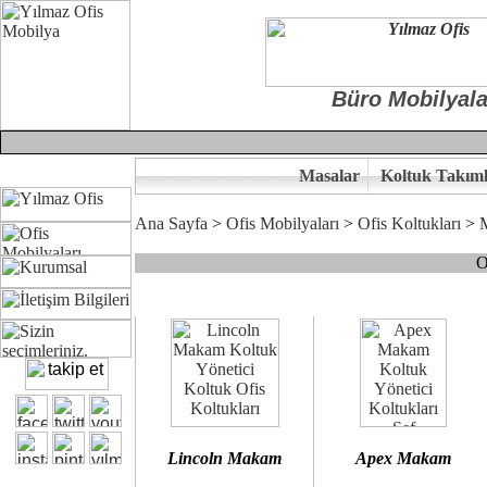
Büro Mobilyala
Masalar
Koltuk Takıml
Ana Sayfa
>
Ofis Mobilyaları
>
Ofis Koltukları
>
O
Çünkü sitemizde bulunan seçkin bürosit, goldsit ve modern makam kol
Ofisinizin dekorasyonunda ergonomi ve kaliteye önem veriyorsanız,
Size yakışan ofis koltuk tasarımına gelin birlikte karar verelim.
Kalite ve ergonomiyi arıyanların tercihi...Yılmaz Büro Mobilya
Lincoln Makam
Apex Makam