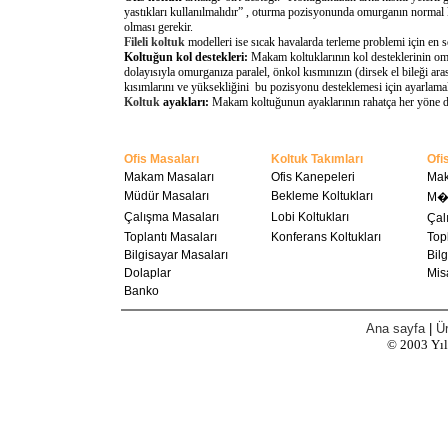
yastıkları kullanılmalıdır” , oturma pozisyonunda omurganın normal 
olması gerekir.
Fileli koltuk
modelleri ise sıcak havalarda terleme problemi için en 
Koltuğun kol destekleri:
Makam koltuklarının kol desteklerinin omu
dolayısıyla omurganıza paralel, önkol kısmınızın (dirsek el bileği a
kısımlarını ve yüksekliğini bu pozisyonu desteklemesi için ayarlamal
Koltuk
ayakları:
Makam koltuğunun ayaklarının rahatça her yöne döne
Ofis Masaları
Koltuk Takımları
Ofi
Makam Masaları
Ofis Kanepeleri
Mak
Müdür Masaları
Bekleme Koltukları
M��
Çalışma Masaları
Lobi Koltukları
Ça
Toplantı Masaları
Konferans Koltukları
Topl
Bilgisayar Masaları
Bilg
Dolaplar
Misa
Banko
Ana sayfa
|
Ür
© 2003
Yı