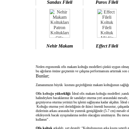
Sandax Fileli
Parox Fileli
Nehir Makam
Effect Fileli
Neden ergonomik ofis makam koltuğu modelleri çünkü uygun olm
bu ağrıların önüne geçmenin ve çalışma performansını artırmak son d
Bunlar;
Zamanımızın büyük kısmını geçirdiğimiz makam koltuğunun sağlığımı
Ofis koltuğu
yüksekliği:
İdeal ofis makam koltuğu modelleri ;sanda
halindeyken bacaklarınız ile sandalye oturma yeri arasındaki mesafe,
geçmiyorsa oturma yerinizi bu işlemi sağlayana kadar alçaltın. İdeal
Koltuğu oturma yeri derinliğinin de ikinci önemli husustur, çalışanla
dizlerinin arkası arasında bir yumruk genişliğinde (5-7 cm) mesafe o
etkileyerek bacak uyuşmalarına neden olacağını unutmayın. Bu mesafe 
kullanın” .
Ofis koltuk
arkalığı sırt desteği: “Koltuğunuzun arka kısmı yeterli 