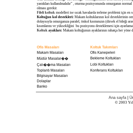
yastıkları kullanılmalıdır” , oturma pozisyonunda omurganın normal 
olması gerekir.
Fileli koltuk
modelleri ise sıcak havalarda terleme problemi için en 
Koltuğun kol destekleri:
Makam koltuklarının kol desteklerinin omu
dolayısıyla omurganıza paralel, önkol kısmınızın (dirsek el bileği a
kısımlarını ve yüksekliğini bu pozisyonu desteklemesi için ayarlamal
Koltuk
ayakları:
Makam koltuğunun ayaklarının rahatça her yöne döne
Ofis Masaları
Koltuk Takımları
Makam Masaları
Ofis Kanepeleri
Bekleme Koltukları
Müdür Masalar��
Lobi Koltukları
Çalı��ma Masaları
Toplantı Masaları
Konferans Koltukları
Bilgisayar Masaları
Dolaplar
Banko
Ana sayfa
|
Ür
© 2003
Yı