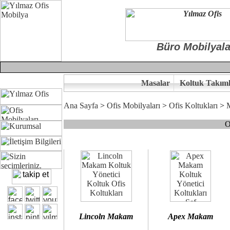
Büro Mobilyala
Masalar
Koltuk Takıml
Ana Sayfa
>
Ofis Mobilyaları
>
Ofis Koltukları
>
O
Çünkü sitemizde bulunan seçkin bürosit, goldsit ve modern makam kol
Ofisinizin dekorasyonunda ergonomi ve kaliteye önem veriyorsanız,
Size yakışan ofis koltuk tasarımına gelin birlikte karar verelim.
Kalite ve ergonomiyi arıyanların tercihi...Yılmaz Büro Mobilya
Lincoln Makam
Apex Makam