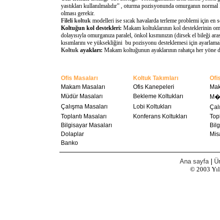
yastıkları kullanılmalıdır” , oturma pozisyonunda omurganın normal 
olması gerekir.
Fileli koltuk
modelleri ise sıcak havalarda terleme problemi için en 
Koltuğun kol destekleri:
Makam koltuklarının kol desteklerinin omu
dolayısıyla omurganıza paralel, önkol kısmınızın (dirsek el bileği a
kısımlarını ve yüksekliğini bu pozisyonu desteklemesi için ayarlamal
Koltuk
ayakları:
Makam koltuğunun ayaklarının rahatça her yöne döne
Ofis Masaları
Koltuk Takımları
Ofi
Makam Masaları
Ofis Kanepeleri
Mak
Müdür Masaları
Bekleme Koltukları
M��
Çalışma Masaları
Lobi Koltukları
Ça
Toplantı Masaları
Konferans Koltukları
Topl
Bilgisayar Masaları
Bilg
Dolaplar
Misa
Banko
Ana sayfa
|
Ür
© 2003
Yı