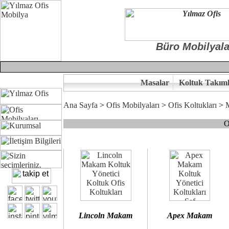
Büro Mobilyala
Masalar
Koltuk Takıml
Ana Sayfa
>
Ofis Mobilyaları
>
Ofis Koltukları
>
O
Çünkü sitemizde bulunan seçkin bürosit, goldsit ve modern makam kol
Ofisinizin dekorasyonunda ergonomi ve kaliteye önem veriyorsanız,
Size yakışan ofis koltuk tasarımına gelin birlikte karar verelim.
Kalite ve ergonomiyi arıyanların tercihi...Yılmaz Büro Mobilya
Lincoln Makam
Apex Makam