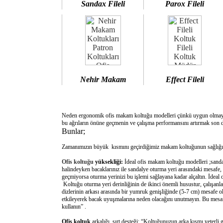
Sandax Fileli
Parox Fileli
Nehir Makam
Effect Fileli
Neden ergonomik ofis makam koltuğu modelleri çünkü uygun olm
bu ağrıların önüne geçmenin ve çalışma performansını artırmak son d
Bunlar;
Zamanımızın büyük kısmını geçirdiğimiz makam koltuğunun sağlığımı
Ofis koltuğu
yüksekliği:
İdeal ofis makam koltuğu modelleri ;sanda
halindeyken bacaklarınız ile sandalye oturma yeri arasındaki mesafe,
geçmiyorsa oturma yerinizi bu işlemi sağlayana kadar alçaltın. İdeal
Koltuğu oturma yeri derinliğinin de ikinci önemli husustur, çalışanla
dizlerinin arkası arasında bir yumruk genişliğinde (5-7 cm) mesafe o
etkileyerek bacak uyuşmalarına neden olacağını unutmayın. Bu mesafe 
kullanın” .
Ofis koltuk
arkalığı sırt desteği: “Koltuğunuzun arka kısmı yeterli 