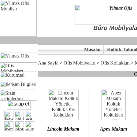
Büro Mobilyala
Masalar
Koltuk Takıml
Ana Sayfa
>
Ofis Mobilyaları
>
Ofis Koltukları
>
O
Çünkü sitemizde bulunan seçkin bürosit, goldsit ve modern makam kol
Ofisinizin dekorasyonunda ergonomi ve kaliteye önem veriyorsanız,
Size yakışan ofis koltuk tasarımına gelin birlikte karar verelim.
Kalite ve ergonomiyi arıyanların tercihi...Yılmaz Büro Mobilya
Lincoln Makam
Apex Makam