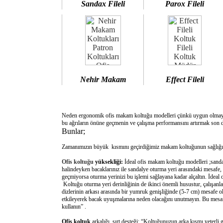
Sandax Fileli
Parox Fileli
Nehir Makam
Effect Fileli
Neden ergonomik ofis makam koltuğu modelleri çünkü uygun olm
bu ağrıların önüne geçmenin ve çalışma performansını artırmak son d
Bunlar;
Zamanımızın büyük kısmını geçirdiğimiz makam koltuğunun sağlığımı
Ofis koltuğu
yüksekliği:
İdeal ofis makam koltuğu modelleri ;sanda
halindeyken bacaklarınız ile sandalye oturma yeri arasındaki mesafe,
geçmiyorsa oturma yerinizi bu işlemi sağlayana kadar alçaltın. İdeal
Koltuğu oturma yeri derinliğinin de ikinci önemli husustur, çalışanla
dizlerinin arkası arasında bir yumruk genişliğinde (5-7 cm) mesafe o
etkileyerek bacak uyuşmalarına neden olacağını unutmayın. Bu mesafe 
kullanın” .
Ofis koltuk
arkalığı sırt desteği: “Koltuğunuzun arka kısmı yeterli 