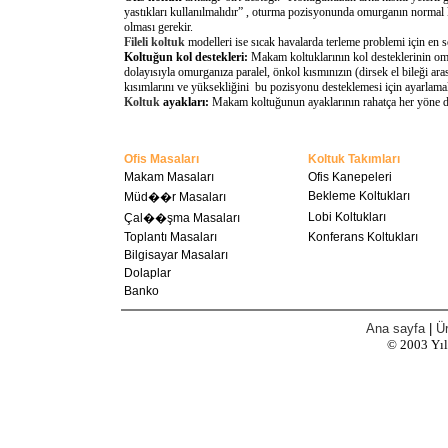
yastıkları kullanılmalıdır” , oturma pozisyonunda omurganın normal 
olması gerekir.
Fileli koltuk
modelleri ise sıcak havalarda terleme problemi için en 
Koltuğun kol destekleri:
Makam koltuklarının kol desteklerinin omu
dolayısıyla omurganıza paralel, önkol kısmınızın (dirsek el bileği a
kısımlarını ve yüksekliğini bu pozisyonu desteklemesi için ayarlamal
Koltuk
ayakları:
Makam koltuğunun ayaklarının rahatça her yöne döne
Ofis Masaları
Koltuk Takımları
Makam Masaları
Ofis Kanepeleri
Bekleme Koltukları
Müd��r Masaları
Lobi Koltukları
Çal��şma Masaları
Toplantı Masaları
Konferans Koltukları
Bilgisayar Masaları
Dolaplar
Banko
Ana sayfa
|
Ür
© 2003
Yı